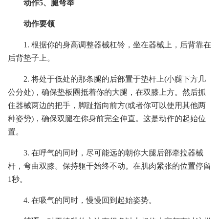
动作5、腿弯举
动作要领
1. 根据你的身高调整器械杠铃，坐在器械上，后背靠在
后背垫子上。
2. 将处于低处的那条腿的后部置于垫杆上(小腿下方几
公分处)，确保垫板圈抵着你的大腿，在双膝上方。然后抓
住器械两边的把手，脚趾指向前方(或者你可以使用其他两
种姿势)，确保双腿在你身前完全伸直。这是动作的起始位
置。
3. 在呼气的同时，尽可能远的朝你大腿后部牵拉器械
杆，弯曲双膝。保持躯干始终不动。在肌肉紧张的位置停留
1秒。
4. 在吸气的同时，慢慢回到起始姿势。