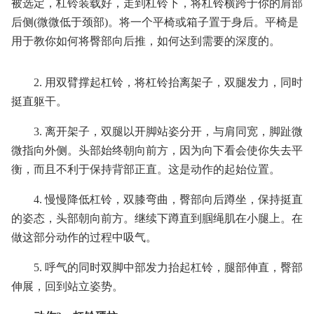
被选定，杠铃装载好，走到杠铃下，将杠铃横跨于你的肩部
后侧(微微低于颈部)。将一个平椅或箱子置于身后。平椅是
用于教你如何将臀部向后推，如何达到需要的深度的。
2. 用双臂撑起杠铃，将杠铃抬离架子，双腿发力，同时
挺直躯干。
3. 离开架子，双腿以开脚站姿分开，与肩同宽，脚趾微
微指向外侧。头部始终朝向前方，因为向下看会使你失去平
衡，而且不利于保持背部正直。这是动作的起始位置。
4. 慢慢降低杠铃，双膝弯曲，臀部向后蹲坐，保持挺直
的姿态，头部朝向前方。继续下蹲直到腘绳肌在小腿上。在
做这部分动作的过程中吸气。
5. 呼气的同时双脚中部发力抬起杠铃，腿部伸直，臀部
伸展，回到站立姿势。