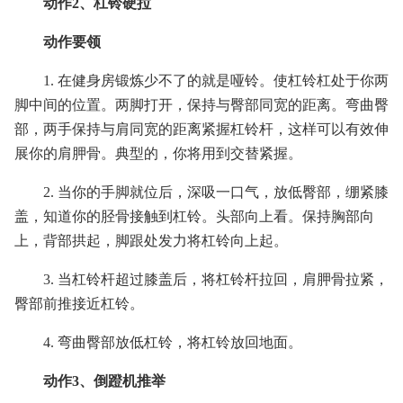
动作2、杠铃硬拉
动作要领
1. 在健身房锻炼少不了的就是哑铃。使杠铃杠处于你两
脚中间的位置。两脚打开，保持与臀部同宽的距离。弯曲臀
部，两手保持与肩同宽的距离紧握杠铃杆，这样可以有效伸
展你的肩胛骨。典型的，你将用到交替紧握。
2. 当你的手脚就位后，深吸一口气，放低臀部，绷紧膝
盖，知道你的胫骨接触到杠铃。头部向上看。保持胸部向
上，背部拱起，脚跟处发力将杠铃向上起。
3. 当杠铃杆超过膝盖后，将杠铃杆拉回，肩胛骨拉紧，
臀部前推接近杠铃。
4. 弯曲臀部放低杠铃，将杠铃放回地面。
动作3、倒蹬机推举