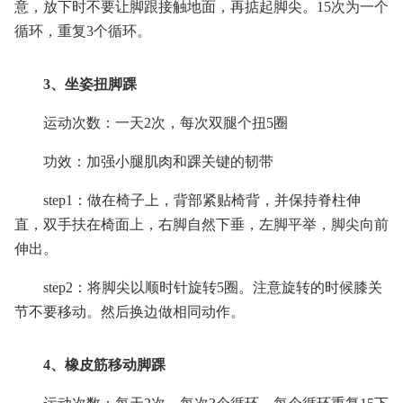
意，放下时不要让脚跟接触地面，再掂起脚尖。15次为一个
循环，重复3个循环。
3、坐姿扭脚踝
运动次数：一天2次，每次双腿个扭5圈
功效：加强小腿肌肉和踝关键的韧带
step1：做在椅子上，背部紧贴椅背，并保持脊柱伸
直，双手扶在椅面上，右脚自然下垂，左脚平举，脚尖向前
伸出。
step2：将脚尖以顺时针旋转5圈。注意旋转的时候膝关
节不要移动。然后换边做相同动作。
4、橡皮筋移动脚踝