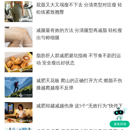
屁股又大又塌瘦不下去 分清类型对症瘦 轻
松练紧致翘臀
减腿最有效的方法 分清腿型再减脂 轻松瘦
出匀称细腿
脂肪肝人群减肥避坑指南 不节食不剧烈运
动 安全瘦出好状态
减肥天花板 爬山的正确打开方式 燃脂不伤
膝越爬越瘦不反弹
减肥却越减越伤身 这5个“无效行为”快停下