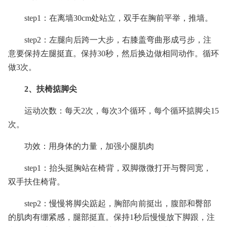
step1：在离墙30cm处站立，双手在胸前平举，推墙。
step2：左腿向后跨一大步，右膝盖弯曲形成弓步，注
意要保持左腿挺直。保持30秒，然后换边做相同动作。循环
做3次。
2、扶椅掂脚尖
运动次数：每天2次，每次3个循环，每个循环掂脚尖15
次。
功效：用身体的力量，加强小腿肌肉
step1：抬头挺胸站在椅背，双脚微微打开与臀同宽，
双手扶住椅背。
step2：慢慢将脚尖踮起，胸部向前挺出，腹部和臀部
的肌肉有绷紧感，腿部挺直。保持1秒后慢慢放下脚跟，注