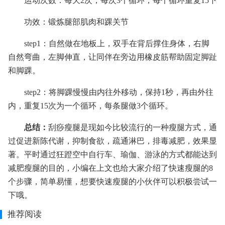
运动次数：每天2次，每次3个循环，每个循环重复15下
功效：锻炼腿部肌肉和踝关节
step1：自然做在地板上，双手在背后撑住身体，右脚
自然弯曲，左脚伸直，让同伴在旁边用橡皮筋帮助固定脚趾
和脚踝。
step2：将脚踝慢慢由内往外移动，保持1秒，再由外往
内，重复15次为一个循环，每条腿做3个循环。
总结：
刮痧瘦腿是现如今比较流行的一种瘦腿方式，通
过促进新陈代谢，抑制食欲，疏通淋巴，排毒减肥，效果显
著。平时通过狂蹬空中自行车、瑜伽、游泳的方式都能达到
减肥瘦腿的目的，小编在上文也给大家介绍了快速瘦腿的8
个步骤，简单易懂，想要快速瘦腿的小伙伴可以积极尝试一
下哦。
推荐阅读