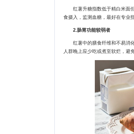
红薯升糖指数低于精白米面但
食摄入，监测血糖，最好在专业
2.肠胃功能较弱者
红薯中的膳食纤维和不易消化
人群晚上应少吃或煮至软烂，避