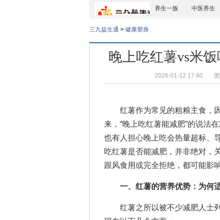
养生一族
中医养生
三九益生通
>
健康塑身
晚上吃红薯vs米
2026-01-12 17:40
图
红薯作为常见的粗粮主食，因
来，“晚上吃红薯能减肥”的说法
也有人担心晚上吃会热量超标、
吃红薯是否能减肥，并非绝对，
跟风食用或完全拒绝，都可能影
一、红薯的营养优势：为何
红薯之所以被不少减肥人士列