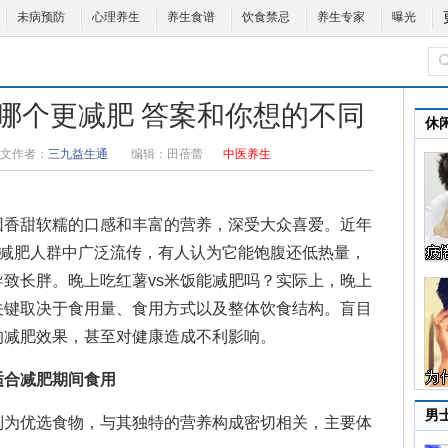
未病预防
心理养生
养生食谱
饮食禁忌
养生专家
曝光
饭哪个更减肥 答案和你想的不同
休
文作者：
三九益生通
编辑：
田蓓蕾
中医养生
香甜软糯的口感和丰富的营养，深受大众喜爱。近年
在减肥人群中广泛流传，有人认为它能饱腹还低热量，
导致长胖。
晚上吃红薯vs米饭能减肥吗
？实际上，晚上
关键取决于食用量、食用方式以及整体饮食结构。盲目
响减肥效果，甚至对健康造成不利影响。
适合减肥期间食用
男
为优选食物，与其独特的营养构成密切相关，主要体