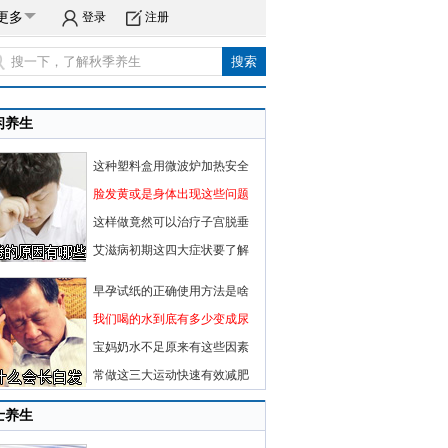
更多
登录
注册
闲养生
这种塑料盒用微波炉加热安全
脸发黄或是身体出现这些问题
这样做竟然可以治疗子宫脱垂
艾滋病初期这四大症状要了解
早孕试纸的正确使用方法是啥
我们喝的水到底有多少变成尿
宝妈奶水不足原来有这些因素
常做这三大运动快速有效减肥
士养生