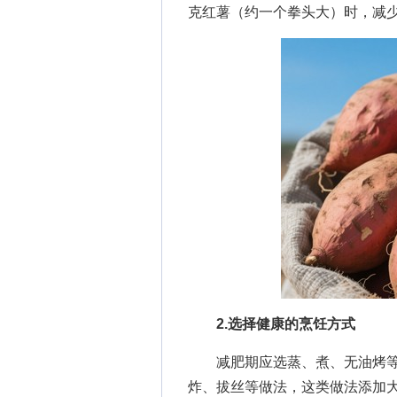
克红薯（约一个拳头大）时，减
2.选择健康的烹饪方式
减肥期应选蒸、煮、无油烤等
炸、拔丝等做法，这类做法添加