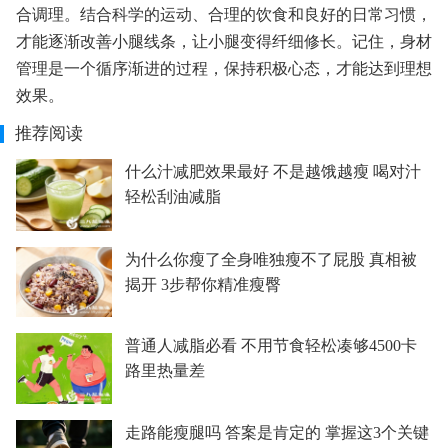
合调理。结合科学的运动、合理的饮食和良好的日常习惯，
才能逐渐改善小腿线条，让小腿变得纤细修长。记住，身材
管理是一个循序渐进的过程，保持积极心态，才能达到理想
效果。
推荐阅读
什么汁减肥效果最好 不是越饿越瘦 喝对汁
轻松刮油减脂
为什么你瘦了全身唯独瘦不了屁股 真相被
揭开 3步帮你精准瘦臀
普通人减脂必看 不用节食轻松凑够4500卡
路里热量差
走路能瘦腿吗 答案是肯定的 掌握这3个关键