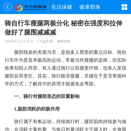
生活保健
健康塑身
骑自行车瘦腿两极分化 秘密在强度和拉伸
做好了腿围减减减
2026-03-23 13:31:31
三九益生通
健康塑身
腿部线条的美观与否，是很多人塑形的重点目标。骑自
行车作为普及率极高的运动，常被当作瘦腿的选择，但实际
效果却因人而异。有人通过骑行让双腿更纤细，也有人发现
腿部反而变壮。其实，骑行能否瘦腿，关键在于是否掌握科
学的方式，了解其中的原理才能避免走弯路。
一、骑行对腿部形态的双重影响
1.脂肪消耗的积极作用
骑行属于有氧运动，持续骑行时，腿部肌肉持续参与做
功，会消耗大量热量。当每日热量消耗大于摄入时，全身脂