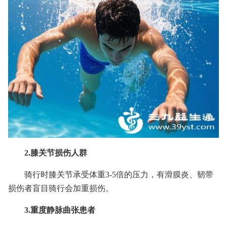
2.膝关节损伤人群
骑行时膝关节承受体重3-5倍的压力，有滑膜炎、韧带
损伤者盲目骑行会加重损伤。
3.重度静脉曲张患者