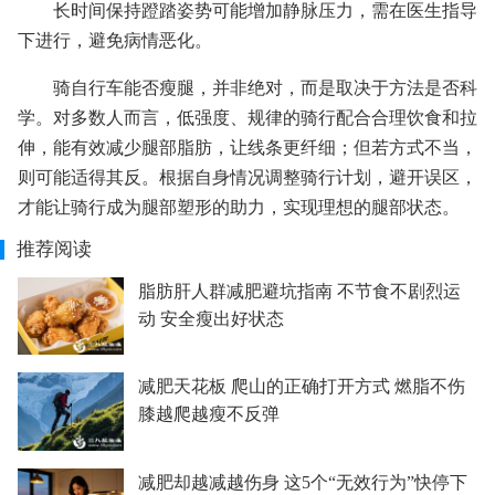
长时间保持蹬踏姿势可能增加静脉压力，需在医生指导
下进行，避免病情恶化。
骑自行车能否瘦腿，并非绝对，而是取决于方法是否科
学。对多数人而言，低强度、规律的骑行配合合理饮食和拉
伸，能有效减少腿部脂肪，让线条更纤细；但若方式不当，
则可能适得其反。根据自身情况调整骑行计划，避开误区，
才能让骑行成为腿部塑形的助力，实现理想的腿部状态。
推荐阅读
脂肪肝人群减肥避坑指南 不节食不剧烈运
动 安全瘦出好状态
减肥天花板 爬山的正确打开方式 燃脂不伤
膝越爬越瘦不反弹
减肥却越减越伤身 这5个“无效行为”快停下