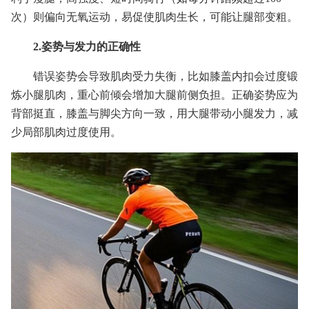
次）则偏向无氧运动，易促使肌肉生长，可能让腿部变粗。
2.姿势与发力的正确性
错误姿势会导致肌肉受力失衡，比如膝盖内扣会过度锻
炼小腿肌肉，重心前倾会增加大腿前侧负担。正确姿势应为
背部挺直，膝盖与脚尖方向一致，用大腿带动小腿发力，减
少局部肌肉过度使用。