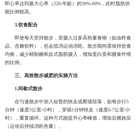
即心率达到最大心率（220-年龄）的50%-60%，此时脂肪供
能比例较高。
3.饮食配合
即使每天坚持散步，若摄入过多高热量食物（如油炸食
品、含糖饮料），也会抵消运动消耗。散步期间需保持饮食
均衡，减少精制糖和反式脂肪摄入，增加蛋白质和膳食纤维
的比例。
三、高效散步减肥的实操方法
1.间歇式散步
在匀速散步中加入短暂的快走或爬坡段落，如每步行5
分钟（速度5公里/小时），穿插1分钟快走（速度6-7公里/小
时），重复循环。这种方式能提升心率峰值，增加后燃效应
（运动后持续消耗热量）。