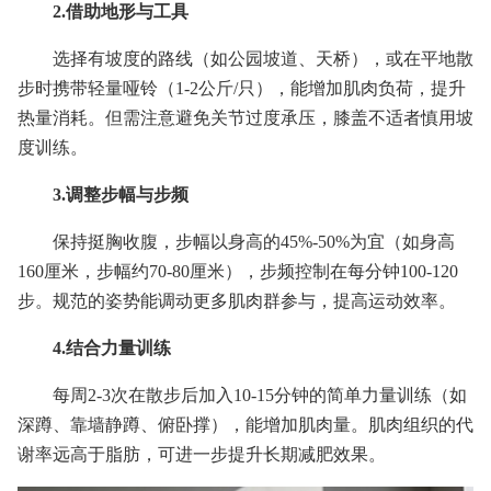
2.借助地形与工具
选择有坡度的路线（如公园坡道、天桥），或在平地散
步时携带轻量哑铃（1-2公斤/只），能增加肌肉负荷，提升
热量消耗。但需注意避免关节过度承压，膝盖不适者慎用坡
度训练。
3.调整步幅与步频
保持挺胸收腹，步幅以身高的45%-50%为宜（如身高
160厘米，步幅约70-80厘米），步频控制在每分钟100-120
步。规范的姿势能调动更多肌肉群参与，提高运动效率。
4.结合力量训练
每周2-3次在散步后加入10-15分钟的简单力量训练（如
深蹲、靠墙静蹲、俯卧撑），能增加肌肉量。肌肉组织的代
谢率远高于脂肪，可进一步提升长期减肥效果。