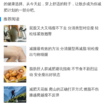
的健康选择。从今天起，穿上舒适的鞋子，让散步成为你减
肥计划的一部分吧。
推荐阅读
屁股又大又塌瘦不下去 分清类型对症瘦 轻
松练紧致翘臀
减腿最有效的方法 分清腿型再减脂 轻松瘦
出匀称细腿
脂肪肝人群减肥避坑指南 不节食不剧烈运
动 安全瘦出好状态
减肥天花板 爬山的正确打开方式 燃脂不伤
膝越爬越瘦不反弹