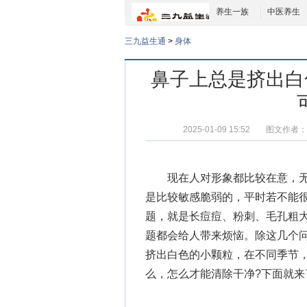
养生一族
中医养生
三九益生通
>
身体
鼻子上总是挤出白
2025-01-09 15:52
图文作者：
现在人对形象都比较在意，无
是比较敏感脆弱的，平时若不能
题，就是长痘痘、粉刺、毛孔粗
题都会给人带来烦恼。除这几个
挤出白色的小颗粒，在不同季节
么
，怎么才能清除干净?下面就来