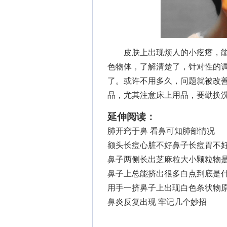
皮肤上出现烦人的小疙瘩，能
色物体，了解清楚了，针对性的
了。或许不用多久，问题就被改
品，尤其注意床上用品，要勤换
延伸阅读：
肺开窍于鼻 看鼻可知肺部情况
额头长痘心脏不好鼻子长痘胃不
鼻子两侧长出芝麻粒大小颗粒物
鼻子上总能挤出很多白点到底是
用手一挤鼻子上出现白色条状物
鼻炎反复出现 牢记几个妙招