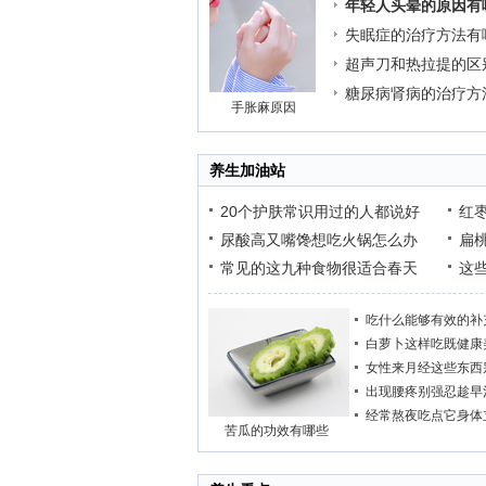
年轻人头晕的原因有
失眠症的治疗方法有
超声刀和热拉提的区
糖尿病肾病的治疗方
手胀麻原因
养生加油站
20个护肤常识用过的人都说好
红
尿酸高又嘴馋想吃火锅怎么办
扁
常见的这九种食物很适合春天
这
吃什么能够有效的补
白萝卜这样吃既健康
女性来月经这些东西
出现腰疼别强忍趁早
经常熬夜吃点它身体
苦瓜的功效有哪些