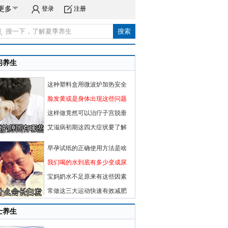
更多
登录
注册
闲养生
这种塑料盒用微波炉加热安全
脸发黄或是身体出现这些问题
这样做竟然可以治疗子宫脱垂
艾滋病初期这四大症状要了解
早孕试纸的正确使用方法是啥
我们喝的水到底有多少变成尿
宝妈奶水不足原来有这些因素
常做这三大运动快速有效减肥
士养生