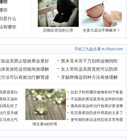
哪些
哪些
别是什么
法有哪些
恋物症背后的心理
生姜大蒜治手脚麻木？
手机三九益生通 m.39yst.com
枣加这东西止咳效果会更好
黑木耳木耳千万别和这物同吃
桃体发炎吃这些能有效缓解
女人常吃这东西竟然可以防癌
些方法可以有效治疗解肾虚
牙龈肿痛这四种方法有效缓解
充胶原蛋白
拉肚子时吃哪些食物有利于恢复
美味又滋补
不起眼的黄花菜竟有这样的功效
别再乱吃了
痛风疾病这样治疗效果好更省事
治疗是关键
吃完香蕉别扔皮作用真的太多了
立马有元气
更年期到来后这些症状非常明显
维生素e的作用