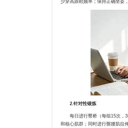
少穿高跟鞋频率；保持正确坐姿
2.针对性锻炼
每日进行臀桥（每组15次，3
和核心肌群；同时进行髂腰肌拉伸