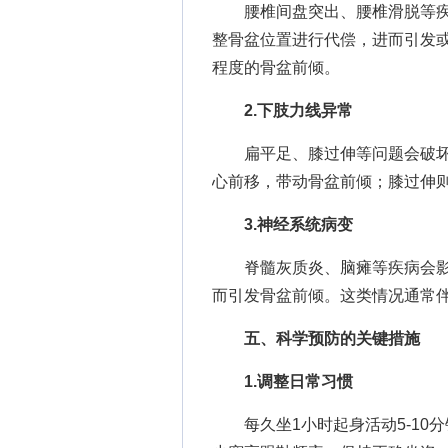
腰椎间盘突出、腰椎滑脱等疾
整骨盆位置进行代偿，进而引发或
程度的骨盆前倾。
2.下肢力线异常
扁平足、膝过伸等问题会破坏
心前移，带动骨盆前倾；膝过伸
3.神经系统病变
脊髓灰质炎、脑瘫等疾病会影
而引发骨盆前倾。这类情况通常
五、科学预防的关键措施
1.调整日常习惯
每久坐1小时起身活动5-10分