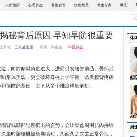
未病预防
心理养生
养生食谱
饮食禁忌
养生专家
曝光
 揭秘背后原因 早知早防很重要
休
文作者：
三九益生通
编辑：
陶鑫鑫
中医养生
位，向前倾斜角度过大，进而引发腰部前凸、臀部后
影响形体美观，更会破坏脊柱力学平衡，诱发腰背疼痛
善和预防的基础，以下从多个维度详细解析。
塌背或腰部过度挺出的姿势，会让骨盆周围肌肉持续
男
，久坐时髂腰肌被长期缩短，久而久之失去正常弹性，