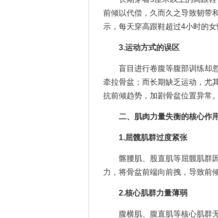
前倾以代偿，久而久之导致韧带
示，每天穿高跟鞋超过4小时的女
3.运动方式的误区
盲目进行卷腹等腹部训练却忽
牵拉骨盆；而长期缺乏运动，尤
抗前倾趋势，加剧骨盆位置异常
二、肌肉力量失衡的核心作
1.屈髋肌群过度紧张
髂腰肌、股直肌等屈髋肌群因
力，将骨盆前端向前拽，导致前
2.核心肌群力量薄弱
腹横肌、腹直肌等核心肌群无