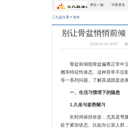
养生一族
中医养生
三九益生通
>
身体
别让骨盆悄悄前倾
2026-03-04 16:07
图
骨盆前倾指骨盆偏离正常中立
翘等特征性体态。这种异常不仅
等一系列问题。了解其成因是改
一、生活习惯埋下的隐患
1.久坐与姿势陋习
长时间保持坐姿，尤其是弯腰
处于紧张状态。比如办公室人群