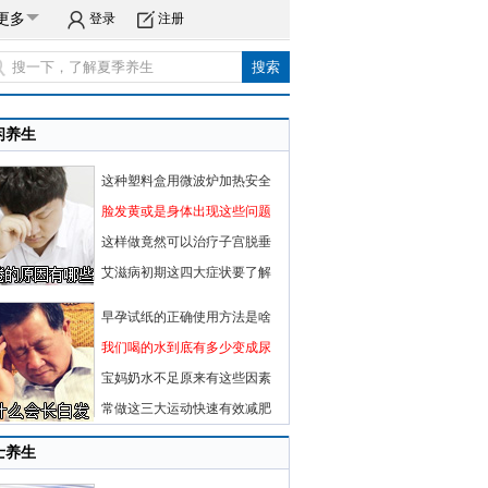
更多
登录
注册
闲养生
这种塑料盒用微波炉加热安全
脸发黄或是身体出现这些问题
这样做竟然可以治疗子宫脱垂
艾滋病初期这四大症状要了解
早孕试纸的正确使用方法是啥
我们喝的水到底有多少变成尿
宝妈奶水不足原来有这些因素
常做这三大运动快速有效减肥
士养生