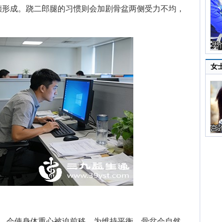
倾形成。跷二郎腿的习惯则会加剧骨盆两侧受力不均，
女
会使身体重心被迫前移。为维持平衡，骨盆会自然