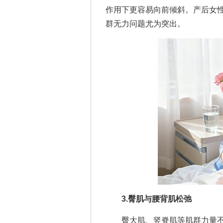
作用下更容易向前倾斜。产后女
群无力问题尤为突出。
3.臀肌与腰背肌松弛
臀大肌、竖脊肌等肌群力量不