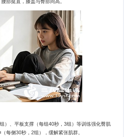
，腰部挺直，膝盖与臀部同高。
组）、平板支撑（每组40秒，3组）等训练强化臀肌
（每侧30秒，2组），缓解紧张肌群。