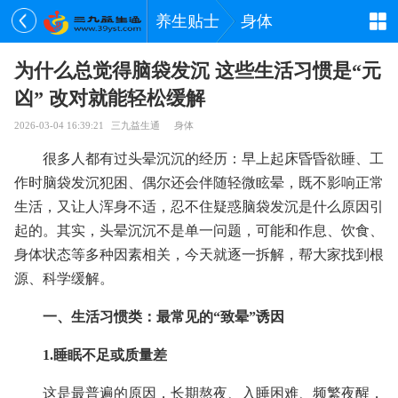
养生贴士
身体
为什么总觉得脑袋发沉 这些生活习惯是“元
凶” 改对就能轻松缓解
2026-03-04 16:39:21
三九益生通
身体
很多人都有过头晕沉沉的经历：早上起床昏昏欲睡、工
作时脑袋发沉犯困、偶尔还会伴随轻微眩晕，既不影响正常
生活，又让人浑身不适，忍不住疑惑脑袋发沉是什么原因引
起的。其实，头晕沉沉不是单一问题，可能和作息、饮食、
身体状态等多种因素相关，今天就逐一拆解，帮大家找到根
源、科学缓解。
一、生活习惯类：最常见的“致晕”诱因
1.睡眠不足或质量差
这是最普遍的原因，长期熬夜、入睡困难、频繁夜醒，