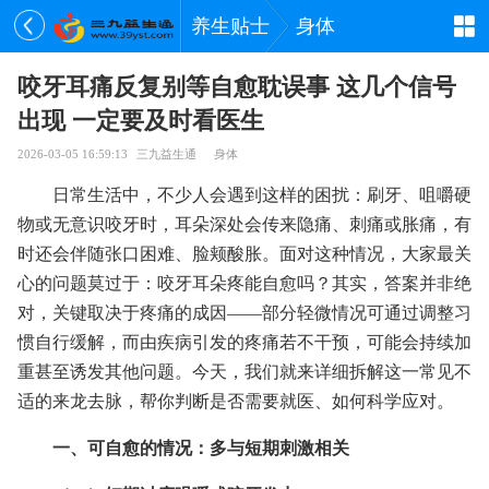
养生贴士
身体
咬牙耳痛反复别等自愈耽误事 这几个信号
出现 一定要及时看医生
2026-03-05 16:59:13
三九益生通
身体
日常生活中，不少人会遇到这样的困扰：刷牙、咀嚼硬
物或无意识咬牙时，耳朵深处会传来隐痛、刺痛或胀痛，有
时还会伴随张口困难、脸颊酸胀。面对这种情况，大家最关
心的问题莫过于：咬牙耳朵疼能自愈吗？其实，答案并非绝
对，关键取决于疼痛的成因——部分轻微情况可通过调整习
惯自行缓解，而由疾病引发的疼痛若不干预，可能会持续加
重甚至诱发其他问题。今天，我们就来详细拆解这一常见不
适的来龙去脉，帮你判断是否需要就医、如何科学应对。
一、可自愈的情况：多与短期刺激相关