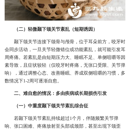
（二）轻微颞下颌关节紊乱（短期诱因）
颞下颌关节连接下颌骨与颅骨，位于耳朵前方，咬牙时
会同步活动，一旦关节轻微错位或功能紊乱，就可能引发耳
周疼痛。若紊乱是由短期压力大、睡眠不足、单侧咀嚼等因
素导致，且症状较轻（仅咬牙时疼痛，无张口受限、关节弹
响），通过调整心态、改善睡眠、养成双侧咀嚼的习惯，多
数情况下1-2周可逐渐自愈。
二、难自愈的情况：多由疾病或长期损伤引发
（一）中重度颞下颌关节紊乱综合征
若颞下颌关节紊乱持续超过1个月，伴随频繁关节弹
响、张口困难、疼痛放射至头部或颈部，甚至出现下颌歪