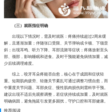
（三）就医指征明确
出现以下情况时，需及时就医：疼痛持续超过2周未缓
解，且逐渐加重；伴随张口受限、关节弹响或卡顿、下颌歪
斜；出现耳鸣、听力下降、耳部流脓等症状；疼痛放射至头
部、颈部，影响睡眠和进食。及时干预能避免病情加重，减
少后续调理难度。
综上，咬牙耳朵疼能否自愈，核心在于成因和症状轻
重。短期肌肉疲劳、轻微关节紊乱可通过调整习惯自愈，而
中重度关节问题、耳部炎症、慢性肌肉损伤则需科学干预。
建议出现不适后先观察调整，若症状持续或加重，及时就医
明确病因，避免拖延引发更多困扰，守护口腔和耳部健康。
推荐阅读