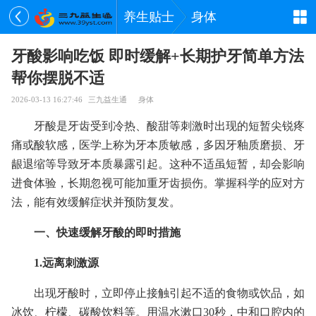
养生贴士
身体
牙酸影响吃饭 即时缓解+长期护牙简单方法
帮你摆脱不适
2026-03-13 16:27:46
三九益生通
身体
牙酸是牙齿受到冷热、酸甜等刺激时出现的短暂尖锐疼
痛或酸软感，医学上称为牙本质敏感，多因牙釉质磨损、牙
龈退缩等导致牙本质暴露引起。这种不适虽短暂，却会影响
进食体验，长期忽视可能加重牙齿损伤。掌握科学的应对方
法，能有效缓解症状并预防复发。
一、快速缓解牙酸的即时措施
1.远离刺激源
出现牙酸时，立即停止接触引起不适的食物或饮品，如
冰饮、柠檬、碳酸饮料等。用温水漱口30秒，中和口腔内的