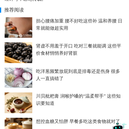
推荐阅读
担心腰痛加重 腰不好吃这些补 温和养腰 日
常就能做超实用
肾虚不用羞于开口 吃对三餐就能调 这些平
价食材悄悄养好肾脏
吃洋葱频繁放屁到底是排毒还是伤身 很多
人一直搞错了
川贝枇杷膏 润喉护嗓的“温柔帮手” 这些知
识要知道
想控血糖又怕胖 早餐多吃这类食物就对了