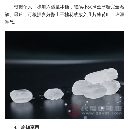
根据个人口味加入适量冰糖，继续小火煮至冰糖完全溶
解。最后，可根据喜好撒上干桂花或放入几片薄荷叶，增添
香气。
4、冷却享用