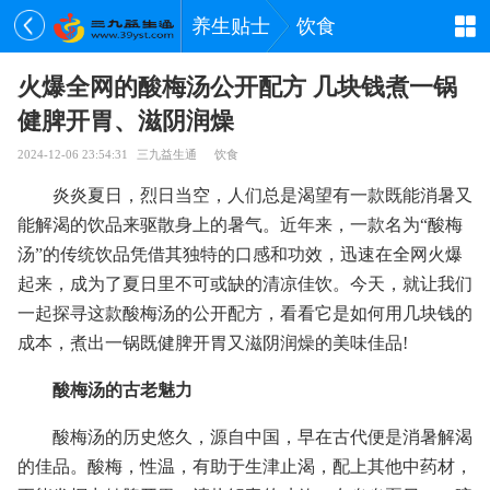
养生贴士
饮食
火爆全网的酸梅汤公开配方 几块钱煮一锅
健脾开胃、滋阴润燥
2024-12-06 23:54:31
三九益生通
饮食
炎炎夏日，烈日当空，人们总是渴望有一款既能消暑又
能解渴的饮品来驱散身上的暑气。近年来，一款名为“酸梅
汤”的传统饮品凭借其独特的口感和功效，迅速在全网火爆
起来，成为了夏日里不可或缺的清凉佳饮。今天，就让我们
一起探寻这款酸梅汤的公开配方，看看它是如何用几块钱的
成本，煮出一锅既健脾开胃又滋阴润燥的美味佳品!
酸梅汤的古老魅力
酸梅汤的历史悠久，源自中国，早在古代便是消暑解渴
的佳品。酸梅，性温，有助于生津止渴，配上其他中药材，