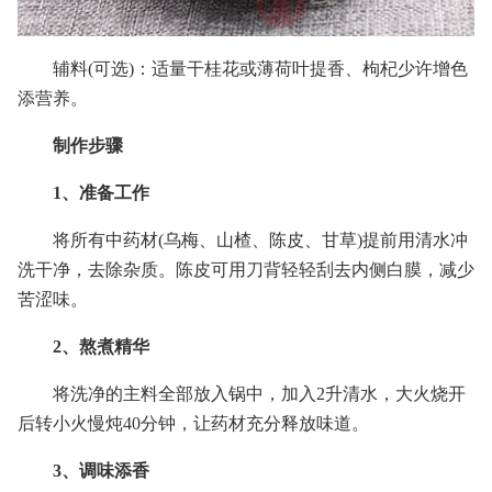
辅料(可选)：适量干桂花或薄荷叶提香、枸杞少许增色
添营养。
制作步骤
1、准备工作
将所有中药材(乌梅、山楂、陈皮、甘草)提前用清水冲
洗干净，去除杂质。陈皮可用刀背轻轻刮去内侧白膜，减少
苦涩味。
2、熬煮精华
将洗净的主料全部放入锅中，加入2升清水，大火烧开
后转小火慢炖40分钟，让药材充分释放味道。
3、调味添香