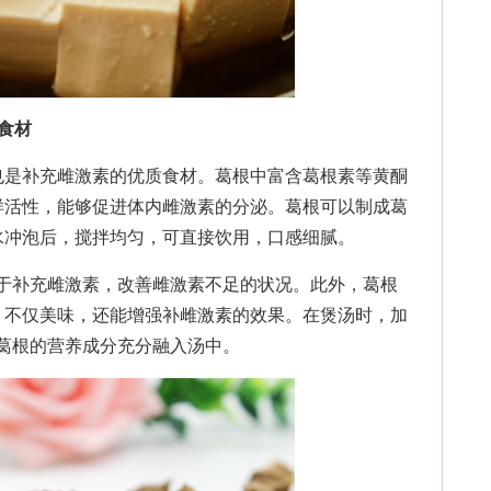
食材
是补充雌激素的优质食材。葛根中富含葛根素等黄酮
样活性，能够促进体内雌激素的分泌。葛根可以制成葛
水冲泡后，搅拌均匀，可直接饮用，口感细腻。
助于补充雌激素，改善雌激素不足的状况。此外，葛根
，不仅美味，还能增强补雌激素的效果。在煲汤时，加
让葛根的营养成分充分融入汤中。