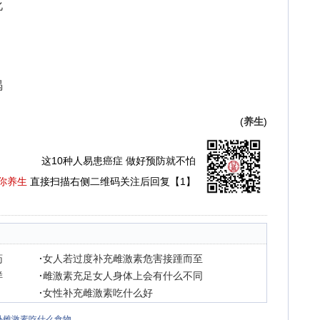
化
竭
(
养生
)
这10种人易患癌症 做好预防就不怕
你养生
直接扫描右侧二维码关注后回复【1】
药
·
女人若过度补充雌激素危害接踵而至
样
·
雌激素充足女人身体上会有什么不同
·
女性补充雌激素吃什么好
补雌激素吃什么食物