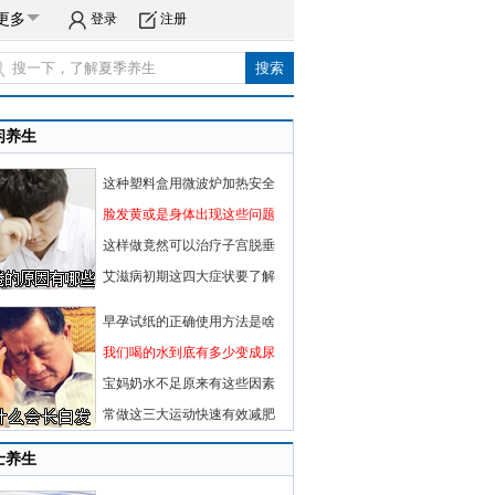
更多
登录
注册
闲养生
这种塑料盒用微波炉加热安全
脸发黄或是身体出现这些问题
这样做竟然可以治疗子宫脱垂
艾滋病初期这四大症状要了解
早孕试纸的正确使用方法是啥
我们喝的水到底有多少变成尿
宝妈奶水不足原来有这些因素
常做这三大运动快速有效减肥
士养生