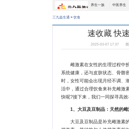
养生一族
中医养生
三九益生通
>
饮食
速收藏 快
2025-03-07 17:37
图
雌激素在女性的生理过程中扮
系统健康，还与皮肤状态、骨骼
时，女性可能会出现月经不调、
活中，通过合理饮食来补充雌激
快
呢?接下来，我们一同探寻高
1、大豆及豆制品：天然的雌
大豆及豆制品是补充雌激素的