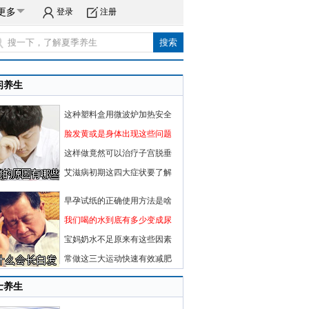
更多
登录
注册
闲养生
这种塑料盒用微波炉加热安全
脸发黄或是身体出现这些问题
这样做竟然可以治疗子宫脱垂
艾滋病初期这四大症状要了解
早孕试纸的正确使用方法是啥
我们喝的水到底有多少变成尿
宝妈奶水不足原来有这些因素
常做这三大运动快速有效减肥
士养生