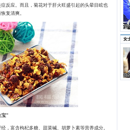
炎症反应。而且，菊花对于肝火旺盛引起的头晕目眩也
新恢复清爽。
女
宝”
经，富含枸杞多糖、甜菜碱、胡萝卜素等营养成分。