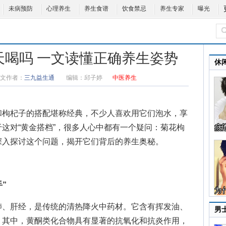
未病预防
心理养生
养生食谱
饮食禁忌
养生专家
曝光
天喝吗 一文读懂正确养生姿势
休
文作者：
三九益生通
编辑：
邱子婷
中医养生
枸杞子的搭配堪称经典，不少人喜欢用它们泡水，享
这对“黄金搭档”，很多人心中都有一个疑问：菊花枸
深入探讨这个问题，揭开它们背后的养生奥秘。
”
、肝经，是传统的清热降火中药材。它含有挥发油、
男
。其中，黄酮类化合物具有显著的抗氧化和抗炎作用，