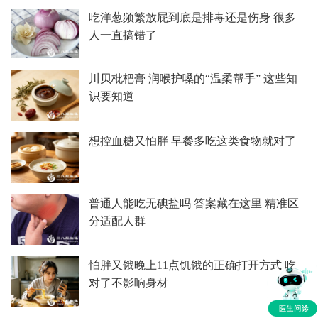
吃洋葱频繁放屁到底是排毒还是伤身 很多
人一直搞错了
川贝枇杷膏 润喉护嗓的“温柔帮手” 这些知
识要知道
想控血糖又怕胖 早餐多吃这类食物就对了
普通人能吃无碘盐吗 答案藏在这里 精准区
分适配人群
怕胖又饿晚上11点饥饿的正确打开方式 吃
对了不影响身材