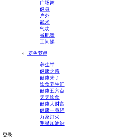
广场舞
健身
户外
武术
气功
减肥舞
工间操
养生节目
养生堂
健康之路
健康来了
饮食养生汇
健康五六点
天天饮食
健康大财富
健康一身轻
万家灯火
明星加油站
登录