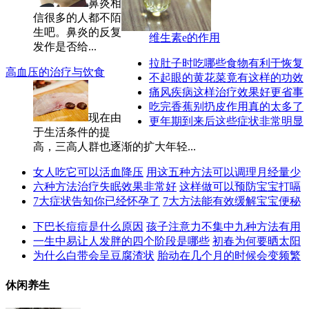
鼻炎相
信很多的人都不陌
生吧。鼻炎的反复
维生素e的作用
发作是否给...
拉肚子时吃哪些食物有利于恢复
高血压的治疗与饮食
不起眼的黄花菜竟有这样的功效
痛风疾病这样治疗效果好更省事
吃完香蕉别扔皮作用真的太多了
现在由
更年期到来后这些症状非常明显
于生活条件的提
高，三高人群也逐渐的扩大年轻...
女人吃它可以活血降压
用这五种方法可以调理月经量少
六种方法治疗失眠效果非常好
这样做可以预防宝宝打嗝
7大症状告知你已经怀孕了
7大方法能有效缓解宝宝便秘
下巴长痘痘是什么原因
孩子注意力不集中九种方法有用
一生中易让人发胖的四个阶段是哪些
初春为何要晒太阳
为什么白带会呈豆腐渣状
胎动在几个月的时候会变频繁
休闲养生