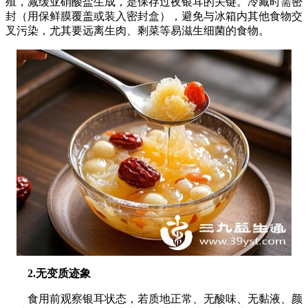
殖，减缓亚硝酸盐生成，是保存过夜银耳的关键。冷藏时需密
封（用保鲜膜覆盖或装入密封盒），避免与冰箱内其他食物交
叉污染，尤其要远离生肉、剩菜等易滋生细菌的食物。
2.无变质迹象
食用前观察银耳状态，若质地正常、无酸味、无黏液、颜