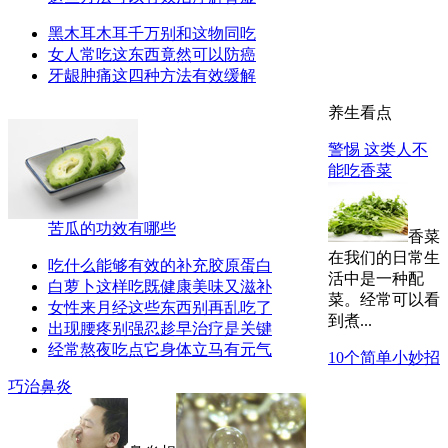
黑木耳木耳千万别和这物同吃
女人常吃这东西竟然可以防癌
牙龈肿痛这四种方法有效缓解
养生看点
警惕 这类人不
能吃香菜
苦瓜的功效有哪些
香菜
在我们的日常生
吃什么能够有效的补充胶原蛋白
活中是一种配
白萝卜这样吃既健康美味又滋补
菜。经常可以看
女性来月经这些东西别再乱吃了
到煮...
出现腰疼别强忍趁早治疗是关键
经常熬夜吃点它身体立马有元气
10个简单小妙招
巧治鼻炎