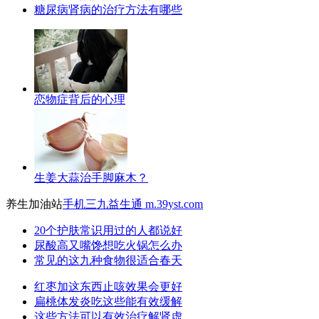
糖尿病肾病的治疗方法有哪些
恋物症背后的心理
生姜大蒜治手脚麻木？
养生加油站
手机三九益生通 m.39yst.com
20个护肤常识用过的人都说好
尿酸高又嘴馋想吃火锅怎么办
常见的这九种食物很适合春天
红枣加这东西止咳效果会更好
扁桃体发炎吃这些能有效缓解
这些方法可以有效治疗解肾虚