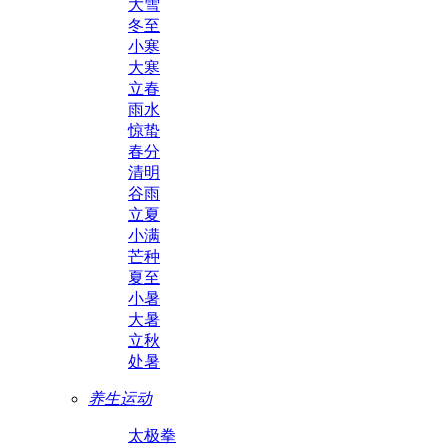
大雪
冬至
小寒
大寒
立春
雨水
惊蛰
春分
清明
谷雨
立夏
小满
芒种
夏至
小暑
大暑
立秋
处暑
养生运动
太极拳