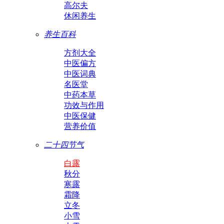
高尔夫
休闲养生
养生百科
方剂大全
中医偏方
中医词典
名医堂
中药本草
功效与作用
中医保健
营养价值
二十四节气
白露
秋分
寒露
霜降
立冬
小雪