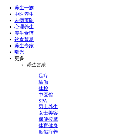
养生一族
中医养生
未病预防
心理养生
养生食谱
饮食禁忌
养生专家
曝光
更多
养生管家
足疗
瑜伽
体检
中医馆
SPA
男士养生
女士美容
保健按摩
体育健身
度假疗养