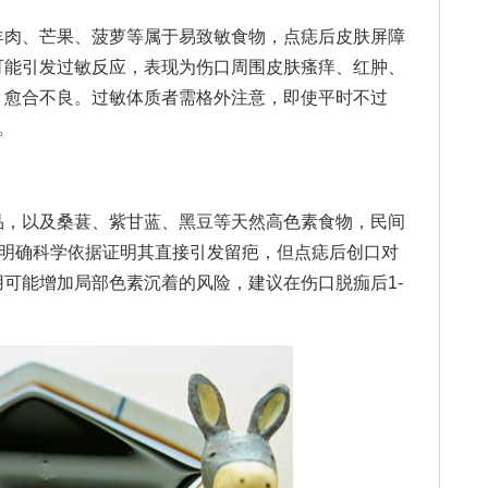
肉、芒果、菠萝等属于易致敏食物，点痣后皮肤屏障
可能引发过敏反应，表现为伤口周围皮肤瘙痒、红肿、
、愈合不良。过敏体质者需格外注意，即使平时不过
。
，以及桑葚、紫甘蓝、黑豆等天然高色素食物，民间
无明确科学依据证明其直接引发留疤，但点痣后创口对
可能增加局部色素沉着的风险，建议在伤口脱痂后1-