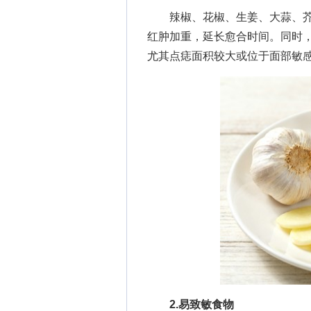
辣椒、花椒、生姜、大蒜、芥
红肿加重，延长愈合时间。同时
尤其点痣面积较大或位于面部敏
2.易致敏食物