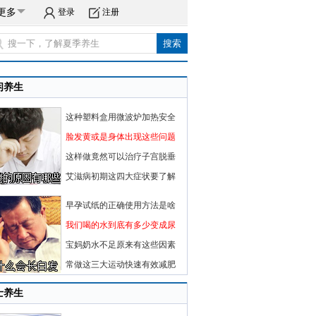
更多
登录
注册
闲养生
这种塑料盒用微波炉加热安全
脸发黄或是身体出现这些问题
这样做竟然可以治疗子宫脱垂
艾滋病初期这四大症状要了解
早孕试纸的正确使用方法是啥
我们喝的水到底有多少变成尿
宝妈奶水不足原来有这些因素
常做这三大运动快速有效减肥
士养生