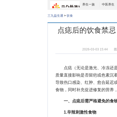
养生一族
中医养生
三九益生通
>
饮食
点痣后的饮食禁忌
2026-03-03 15:44
图
点痣（无论是激光、冷冻还
质量直接影响是否留疤或色素沉
导致伤口感染、红肿、愈合延迟
食物，同时补充促进修复的营养
一、点痣后需严格避免的食
1.辛辣刺激性食物