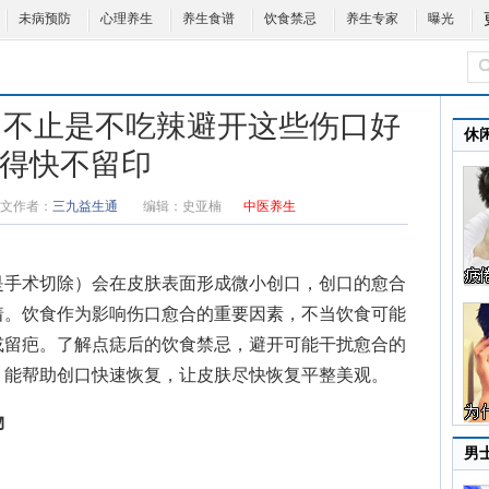
未病预防
心理养生
养生食谱
饮食禁忌
养生专家
曝光
 不止是不吃辣避开这些伤口好
休
得快不留印
文作者：
三九益生通
编辑：
史亚楠
中医养生
是手术切除）会在皮肤表面形成微小创口，创口的愈合
着。饮食作为影响伤口愈合的重要因素，不当饮食可能
或留疤。了解点痣后的饮食禁忌，避开可能干扰愈合的
，能帮助创口快速恢复，让皮肤尽快恢复平整美观。
物
男