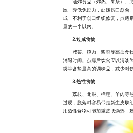
油炸食品（炸鸡、薯条）、肥
应，降低免疫力，延缓伤口愈合
成，不利于创口组织修复，点痣
量的一半以内。
2.过咸食物
咸菜、腌肉、酱菜等高盐食物
消退时间。点痣后饮食应以清淡
类等含盐量高的调味品，减少对
3.热性食物
荔枝、龙眼、榴莲、羊肉等热性
过硬，脱落时容易带走新生皮肤
用热性食物可能加重皮肤燥热，