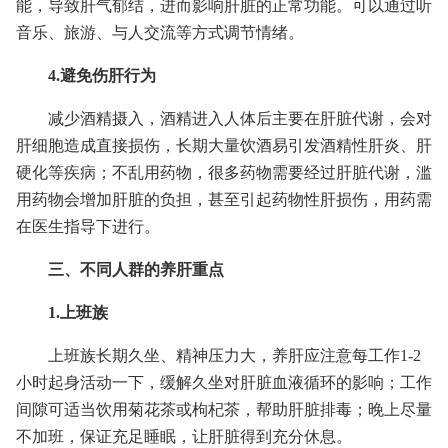
能，导致肝气郁结，进而影响肝脏的正常功能。可以通过听
音乐、旅游、与人交流等方式调节情绪。
4.避免伤肝行为
减少酒精摄入，酒精进入人体后主要在肝脏代谢，会对
肝细胞造成直接损伤，长期大量饮酒易引发酒精性肝炎、肝
硬化等疾病；不乱用药物，很多药物需要经过肝脏代谢，滥
用药物会增加肝脏的负担，甚至引起药物性肝损伤，用药需
在医生指导下进行。
三、不同人群的养肝重点
1.上班族
上班族长期久坐、精神压力大，养肝应注意每工作1-2
小时起身活动一下，缓解久坐对肝脏血液循环的影响；工作
间隙可适当饮用菊花茶或枸杞茶，帮助肝脏排毒；晚上尽量
不加班，保证充足睡眠，让肝脏得到充分休息。