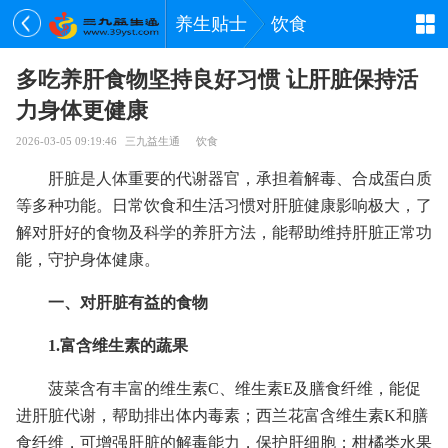
养生贴士
饮食
多吃养肝食物坚持良好习惯 让肝脏保持活
力身体更健康
2026-03-05 09:19:46
三九益生通
饮食
肝脏是人体重要的代谢器官，承担着解毒、合成蛋白质
等多种功能。日常饮食和生活习惯对肝脏健康影响极大，了
解对肝好的食物及科学的养肝方法，能帮助维持肝脏正常功
能，守护身体健康。
一、对肝脏有益的食物
1.富含维生素的蔬果
菠菜含有丰富的维生素C、维生素E及膳食纤维，能促
进肝脏代谢，帮助排出体内毒素；西兰花富含维生素K和膳
食纤维，可增强肝脏的解毒能力，保护肝细胞；柑橘类水果