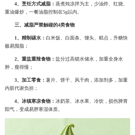
4、烹饪方式减脂：
蒸煮炖凉拌为主，少油炸、红烧、
重油爆炒，一餐油脂控制在5g以内。
三、减脂严禁触碰的4类食物
1、精制碳水：
白米饭、白面条、馒头、糕点，升糖快
极易囤脂；
2、重盐重辣食物：
盐分过高锁水储水，加重全身水
肿，瘦得慢；
3、加工零食：
薯片、饼干、风干肉，添加剂多，加重
内脏代谢负担；
4、冰镇寒凉食物：
冰奶茶、冰水果、冷饮，损伤脾胃
阳气，变成易胖寒湿体质。