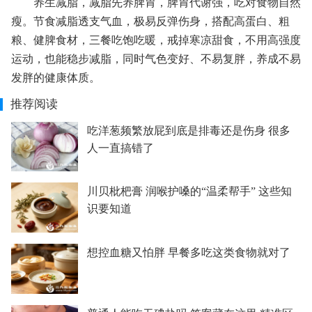
养生减脂，减脂先养脾胃，脾胃代谢强，吃对食物自然
瘦。节食减脂透支气血，极易反弹伤身，搭配高蛋白、粗
粮、健脾食材，三餐吃饱吃暖，戒掉寒凉甜食，不用高强度
运动，也能稳步减脂，同时气色变好、不易复胖，养成不易
发胖的健康体质。
推荐阅读
吃洋葱频繁放屁到底是排毒还是伤身 很多
人一直搞错了
川贝枇杷膏 润喉护嗓的“温柔帮手” 这些知
识要知道
想控血糖又怕胖 早餐多吃这类食物就对了