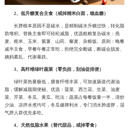
2、低升糖复合主食（戒掉精米白面，稳血糖）
长胖根本原因不是碳水，是精制碳水升糖过快，转化脂
肪堆积。替换主食即可轻松减脂，优选粗粮复合碳水：燕
麦、糙米、玉米、紫薯、山药、藜麦、杂粮饭。原则：晚餐
减半主食，早餐午餐正常吃，拒绝完全断碳，断碳会脱发、
姨妈紊乱、代谢暴跌。
3、高纤维绿叶蔬菜（零负担，刮油促排便）
绿叶菜热量极低，膳食纤维丰富，可加速肠道代谢油
脂，缓解减脂期便秘。优选：菠菜、西兰花、生菜、油麦
菜、芹菜、冬瓜、黄瓜。吃法：蔬菜占每餐饭量一半，清炒
少油、凉拌水煮均可，冬瓜健脾利水，专门消水肿虚胖，湿
气胖人群优先多吃。
4、天然低脂水果（替代甜品，戒掉零食）