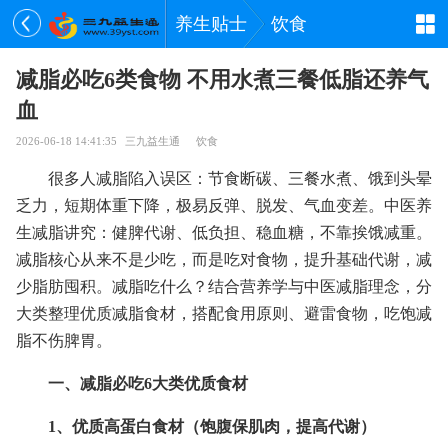
养生贴士
饮食
减脂必吃6类食物 不用水煮三餐低脂还养气
血
2026-06-18 14:41:35
三九益生通
饮食
很多人减脂陷入误区：节食断碳、三餐水煮、饿到头晕
乏力，短期体重下降，极易反弹、脱发、气血变差。中医养
生减脂讲究：健脾代谢、低负担、稳血糖，不靠挨饿减重。
减脂核心从来不是少吃，而是吃对食物，提升基础代谢，减
少脂肪囤积。减脂吃什么？结合营养学与中医减脂理念，分
大类整理优质减脂食材，搭配食用原则、避雷食物，吃饱减
脂不伤脾胃。
一、减脂必吃6大类优质食材
1、优质高蛋白食材（饱腹保肌肉，提高代谢）