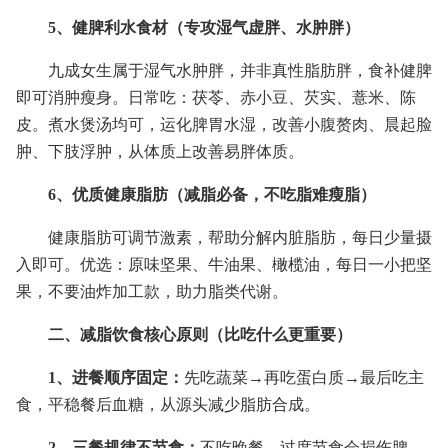
5、健脾利水食材（专攻湿气虚胖、水肿胖）
九成女生属于湿气水肿胖，并非真性脂肪胖，食补健脾
即可消肿瘦身。日常吃：茯苓、赤小豆、芡实、薏米、陈
皮。煮水煲汤均可，运化脾胃水湿，改善小腹赘肉、晨起脸
肿、下肢浮肿，从体质上改善易胖体质。
6、优质健康脂肪（减脂必备，不吃脂难瘦脂）
健康脂肪可调节激素，帮助分解内脏脂肪，每日少量摄
入即可。优选：原味坚果、牛油果、橄榄油，每日一小把坚
果，不要油炸加工款，助力脂类代谢。
二、减脂饮食核心原则（比吃什么更重要）
1、进餐顺序固定：
先吃蔬菜→再吃蛋白质→最后吃主
食，平稳餐后血糖，从源头减少脂肪合成。
2、三餐规律不节食：
不吃晚餐、过度节食会损伤脾