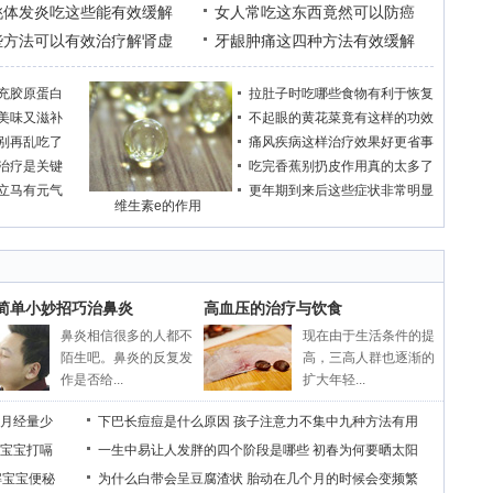
桃体发炎吃这些能有效缓解
女人常吃这东西竟然可以防癌
些方法可以有效治疗解肾虚
牙龈肿痛这四种方法有效缓解
充胶原蛋白
拉肚子时吃哪些食物有利于恢复
美味又滋补
不起眼的黄花菜竟有这样的功效
别再乱吃了
痛风疾病这样治疗效果好更省事
治疗是关键
吃完香蕉别扔皮作用真的太多了
立马有元气
更年期到来后这些症状非常明显
维生素e的作用
个简单小妙招巧治鼻炎
高血压的治疗与饮食
鼻炎相信很多的人都不
现在由于生活条件的提
陌生吧。鼻炎的反复发
高，三高人群也逐渐的
作是否给...
扩大年轻...
月经量少
下巴长痘痘是什么原因
孩子注意力不集中九种方法有用
宝宝打嗝
一生中易让人发胖的四个阶段是哪些
初春为何要晒太阳
解宝宝便秘
为什么白带会呈豆腐渣状
胎动在几个月的时候会变频繁