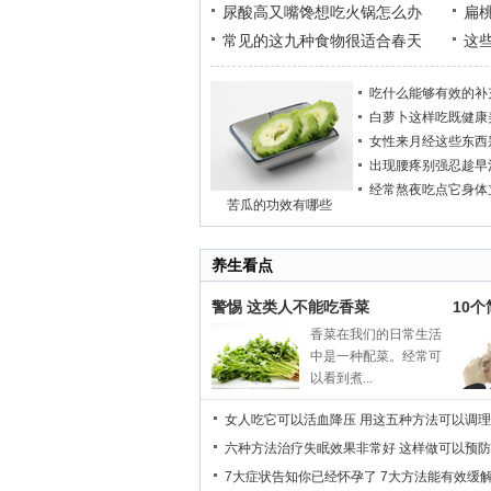
尿酸高又嘴馋想吃火锅怎么办
扁
常见的这九种食物很适合春天
这
吃什么能够有效的补
白萝卜这样吃既健康
女性来月经这些东西
出现腰疼别强忍趁早
经常熬夜吃点它身体
苦瓜的功效有哪些
养生看点
警惕 这类人不能吃香菜
10
香菜在我们的日常生活
中是一种配菜。经常可
以看到煮...
女人吃它可以活血降压
用这五种方法可以调理
六种方法治疗失眠效果非常好
这样做可以预防
7大症状告知你已经怀孕了
7大方法能有效缓