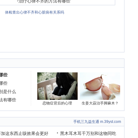
·
治疗心律不齐的方法有哪些
体检查出心律不齐和心脏病有关系吗
哪些
哪些
别是什么
法有哪些
恋物症背后的心理
生姜大蒜治手脚麻木？
手机三九益生通 m.39yst.com
枣加这东西止咳效果会更好
黑木耳木耳千万别和这物同吃