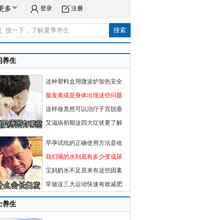
更多
登录
注册
闲养生
这种塑料盒用微波炉加热安全
脸发黄或是身体出现这些问题
这样做竟然可以治疗子宫脱垂
艾滋病初期这四大症状要了解
早孕试纸的正确使用方法是啥
我们喝的水到底有多少变成尿
宝妈奶水不足原来有这些因素
常做这三大运动快速有效减肥
士养生