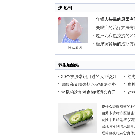
沸.热刊
年轻人头晕的原因有
失眠症的治疗方法有
超声刀和热拉提的区
糖尿病肾病的治疗方
手胀麻原因
养生加油站
20个护肤常识用过的人都说好
红
尿酸高又嘴馋想吃火锅怎么办
扁
常见的这九种食物很适合春天
这
吃什么能够有效的补
白萝卜这样吃既健康
女性来月经这些东西
出现腰疼别强忍趁早
经常熬夜吃点它身体