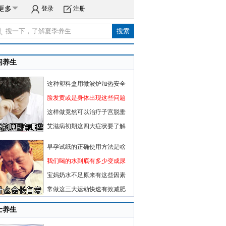
更多
登录
注册
闲养生
这种塑料盒用微波炉加热安全
脸发黄或是身体出现这些问题
这样做竟然可以治疗子宫脱垂
艾滋病初期这四大症状要了解
早孕试纸的正确使用方法是啥
我们喝的水到底有多少变成尿
宝妈奶水不足原来有这些因素
常做这三大运动快速有效减肥
士养生