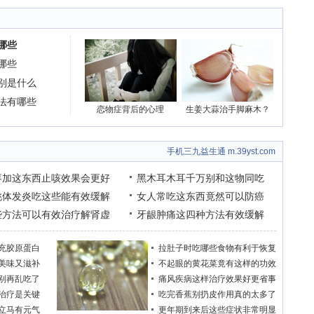
哪些
哪些
别是什么
法有哪些
恋物症背后的心理
生姜大蒜治手脚麻木？
手机三九益生通 m.39yst.com
枣加这东西止咳效果会更好
黑木耳木耳千万别和这物同吃
桃体发炎吃这些能有效缓解
女人常吃这东西竟然可以防癌
些方法可以有效治疗解肾虚
牙龈肿痛这四种方法有效缓解
充胶原蛋白
拉肚子时吃哪些食物有利于恢复
美味又滋补
不起眼的黄花菜竟有这样的功效
别再乱吃了
痛风疾病这样治疗效果好更省事
治疗是关键
吃完香蕉别扔皮作用真的太多了
立马有元气
更年期到来后这些症状非常明显