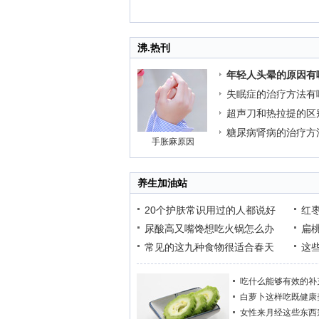
沸.热刊
年轻人头晕的原因有
失眠症的治疗方法有
超声刀和热拉提的区
糖尿病肾病的治疗方
手胀麻原因
养生加油站
20个护肤常识用过的人都说好
红
尿酸高又嘴馋想吃火锅怎么办
扁
常见的这九种食物很适合春天
这
吃什么能够有效的补
白萝卜这样吃既健康
女性来月经这些东西