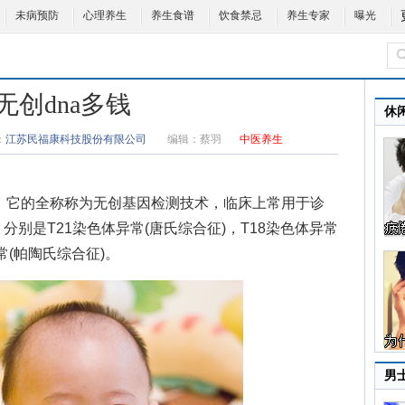
未病预防
心理养生
养生食谱
饮食禁忌
养生专家
曝光
无创dna多钱
休
：
江苏民福康科技股份有限公司
编辑：
蔡羽
中医养生
它的全称称为无创基因检测技术，临床上常用于诊
别是T21染色体异常(唐氏综合征)，T18染色体异常
常(帕陶氏综合征)。
男