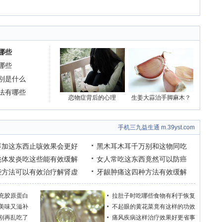
哪些
哪些
别是什么
法有哪些
恋物症背后的心理
生姜大蒜治手脚麻木？
手机三九益生通 m.39yst.com
枣加这东西止咳效果会更好
黑木耳木耳千万别和这物同吃
桃体发炎吃这些能有效缓解
女人常吃这东西竟然可以防癌
些方法可以有效治疗解肾虚
牙龈肿痛这四种方法有效缓解
充胶原蛋白
拉肚子时吃哪些食物有利于恢复
美味又滋补
不起眼的黄花菜竟有这样的功效
别再乱吃了
痛风疾病这样治疗效果好更省事