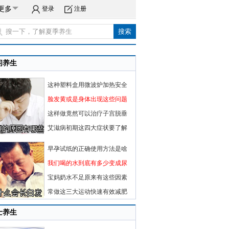
更多
登录
注册
闲养生
这种塑料盒用微波炉加热安全
脸发黄或是身体出现这些问题
这样做竟然可以治疗子宫脱垂
艾滋病初期这四大症状要了解
早孕试纸的正确使用方法是啥
我们喝的水到底有多少变成尿
宝妈奶水不足原来有这些因素
常做这三大运动快速有效减肥
士养生