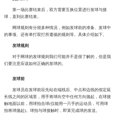
第一场比赛结束后，双方需要互换位置进行发球与接
球，直到比赛结束。
网球规则有分很多种情况，例如发球前的准备、发球中
的事项、还有单打双打所遵循的规则等。具体介绍如下。
发球规则
对于网球的发球规则我们可能并不是很了解的，但是我
们要注意应该如何正确的发球的。
发球前
发球员在发球前应先站在端线后、中点和边线的假定延
长线之间的区域里，用手将球向空中任何方向抛起，在球接
触地面以前，用球拍击球(仅能用一只手的运动员，可用球
拍将球抛起)。球拍与球接触时，即算完成球的发送。