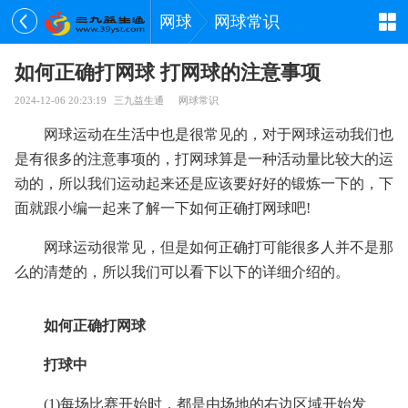
网球
网球常识
如何正确打网球 打网球的注意事项
2024-12-06 20:23:19
三九益生通
网球常识
网球运动在生活中也是很常见的，对于网球运动我们也
是有很多的注意事项的，打网球算是一种活动量比较大的运
动的，所以我们运动起来还是应该要好好的锻炼一下的，下
面就跟小编一起来了解一下如何正确打网球吧!
网球运动很常见，但是如何正确打可能很多人并不是那
么的清楚的，所以我们可以看下以下的详细介绍的。
如何正确打网球
打球中
(1)每场比赛开始时，都是由场地的右边区域开始发