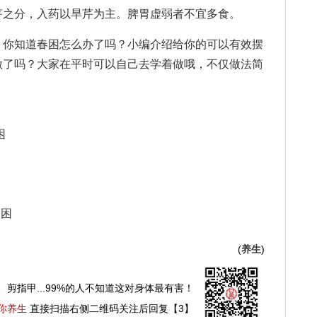
之分，入药以旱芹为主。脾胃虚弱者不宜多食。
你知道春困怎么办了吗？小编介绍给你的
可以有效摆
做了吗？大家在平时可以自己去学着做哦，不仅做法简
困
困
春困
(
养生
)
、剪指甲...99%的人不知道这对身体最有害！
你养生
直接扫描右侧二维码关注后回复【3】