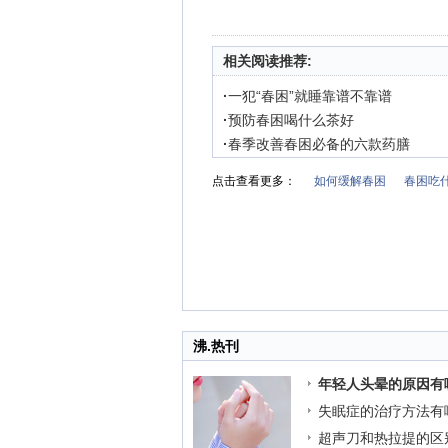
相关阅读推荐:
·
一犯“春困”就睡靠谱不靠谱
·
预防春困喝什么茶好
·
春季改善春困必备的六款药膳
点击查看更多：
如何缓解春困
春困吃
沸.热刊
年轻人头晕的原因有
失眠症的治疗方法有
超声刀和热拉提的区