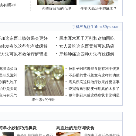
法有哪些
恋物症背后的心理
生姜大蒜治手脚麻木？
手机三九益生通 m.39yst.com
枣加这东西止咳效果会更好
黑木耳木耳千万别和这物同吃
桃体发炎吃这些能有效缓解
女人常吃这东西竟然可以防癌
些方法可以有效治疗解肾虚
牙龈肿痛这四种方法有效缓解
充胶原蛋白
拉肚子时吃哪些食物有利于恢复
美味又滋补
不起眼的黄花菜竟有这样的功效
别再乱吃了
痛风疾病这样治疗效果好更省事
治疗是关键
吃完香蕉别扔皮作用真的太多了
立马有元气
更年期到来后这些症状非常明显
维生素e的作用
个简单小妙招巧治鼻炎
高血压的治疗与饮食
鼻炎相信很多的人都不
现在由于生活条件的提