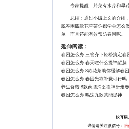
专家提醒：芹菜有水芹和旱芹
总结：通过小编上文的介绍，
脱春困
四款花草茶你都学会怎么
单，而且还能有效预防春困呢。
延伸阅读：
春困怎么办 三管齐下轻松搞定春
春困怎么办 春天吃什么提神醒脑
春困怎么办 8款花茶助你缓解春
春困怎么办 春困光靠补觉可行吗
养生食谱 8款药膳消乏提神赶走
春困怎么办 喝这九款茶能提神
挖耳屎
详情请关注微信号：
陪