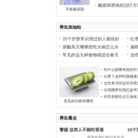
糖尿病肾病的治疗方
手胀麻原因
养生加油站
20个护肤常识用过的人都说好
红
尿酸高又嘴馋想吃火锅怎么办
扁
常见的这九种食物很适合春天
这
吃什么能够有效的补
白萝卜这样吃既健康
女性来月经这些东西
出现腰疼别强忍趁早
经常熬夜吃点它身体
苦瓜的功效有哪些
养生看点
警惕 这类人不能吃香菜
10
香菜在我们的日常生活