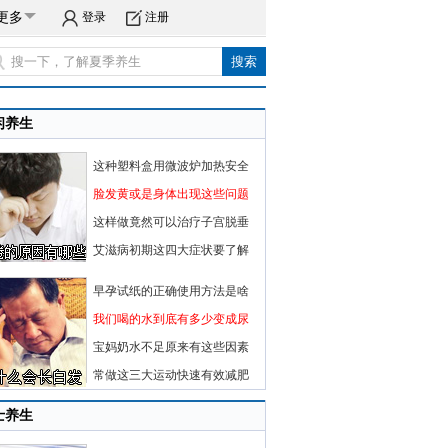
更多
登录
注册
闲养生
这种塑料盒用微波炉加热安全
脸发黄或是身体出现这些问题
这样做竟然可以治疗子宫脱垂
艾滋病初期这四大症状要了解
早孕试纸的正确使用方法是啥
我们喝的水到底有多少变成尿
宝妈奶水不足原来有这些因素
常做这三大运动快速有效减肥
士养生