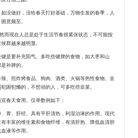
如没做好，没给春天打好基础，万物生发的春季，人
，困意频至。
然而现在人总是处于生活节奏很紧张状态，不可能按
症候群越来越明显。
键是要补充阳气。多吃些健脾的食物，如大枣和山
都是补脾的。
辣、煎炸烤食品、狗肉、酒类、火锅等热性食物。韭
易犯困犯懒的，不想动的人，可多吃些韭菜。
宜春天食用。仅举数例如下：
、胃、肝经。具有平肝清热，利湿治淋的作用。现代
含有丰富的维生素和食物纤维，有清肝热、降低血清胆
化血液等作用。