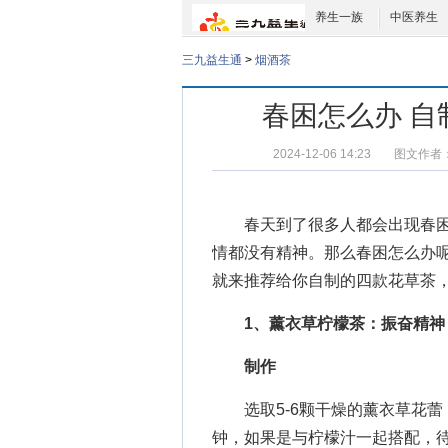
养生一族
中医养生
三九益生通
>
烟酒茶
春困怎么办 
2024-12-06 14:23
图文作者
春天到了很多人都会出现春困
情都没有精神。那么
春困怎么办
就来推荐给你自制的四款花草茶
1、薰衣草柠檬茶：振奋精神
制作
选取5-6颗干燥的薰衣草花蕾，
钟，如果是与柠檬汁一起搭配，