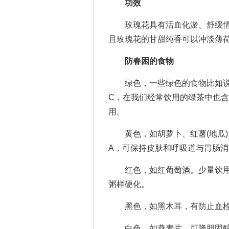
功效
玫瑰花具有活血化淤、舒缓情
且玫瑰花的甘甜纯香可以冲淡薄
防春困的食物
绿色，一些绿色的食物比如说
C，在我们经常饮用的绿茶中也
用。
黄色，如胡萝卜、红薯(地瓜)
A，可保持皮肤和呼吸道与胃肠
红色，如红葡萄酒。少量饮用
粥样硬化。
黑色，如黑木耳，有防止血栓
白色，如燕麦片，可降胆固醇