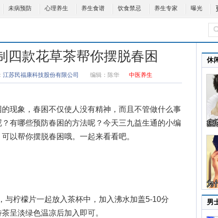
未病预防
心理养生
养生食谱
饮食禁忌
养生专家
曝光
自制四款花草茶帮你摆脱春困
休
：
江苏民福康科技股份有限公司
编辑：
陈华
中医养生
的现象，春困不仅使人没有精神，而且不管做什么事
呢？有哪些预防春困的方法呢？今天三九益生通的小编
，可以帮你摆脱春困哦。一起来看看吧。
与柠檬片一起放入茶杯中，加入沸水加盖5-10分
男
待茶呈淡绿色温凉后加入即可。