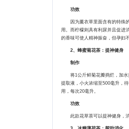
功效
因为薰衣草里面含有的特殊的
用。而柠檬则具有利尿并且促进
的香味可使人精神振奋，但孕妇
2、蜂蜜菊花茶：提神健身
制作
将1公斤鲜菊花瓣捣烂，加水煎
提取液，小火浓缩至500毫升，待
用，每次20毫升。
功效
此款花草茶可以提神健身，消
3、冰糖薄荷茶：帮助消化