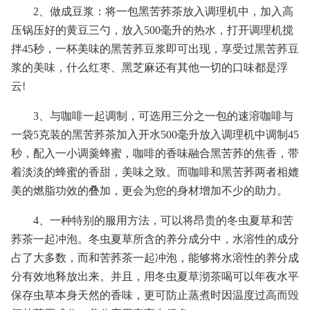
2、做成豆浆：将一包黑苦荞茶放入调理机中，加入高
压锅压好的黄豆三勺，放入500毫升的热水，打开调理机搅
拌45秒，一杯美味的黑苦荞豆浆即可出现，享受过黑苦荞豆
浆的美味，什么红枣、黑芝麻还有其他一切的口味都是浮
云!
3、与咖啡一起调制，可选用三分之一包的速溶咖啡与
一袋5克装的黑苦荞茶加入开水500毫升放入调理机中调制45
秒，配入一小调羹蜂蜜，咖啡的香味融合黑苦荞的焦香，带
着淡淡的蜂蜜的香甜，美味之致。而咖啡和黑苦荞两者相媲
美的燃脂功效的叠加，更会为您的身材增加不少的助力。
4、一种特别的服用方法，可以将昂贵的冬虫夏草和苦
荞茶一起冲泡。冬虫夏草所含的养分成分中，水溶性的成分
占了大多数，而和苦荞茶一起冲泡，能够将水溶性的养分成
分有效地释放出来。并且，用冬虫夏草沏茶喝可以年夜水平
保存虫草本身天然的香味，更可防止蒸煮时因温度过高而毁