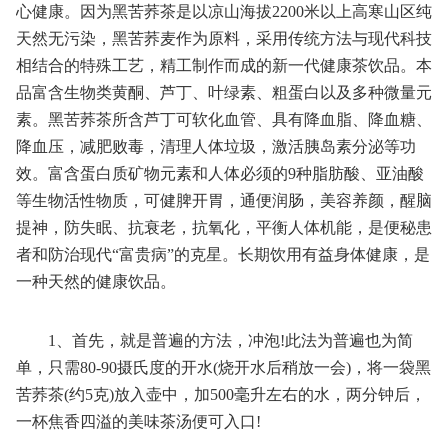
心健康。因为黑苦荞茶是以凉山海拔2200米以上高寒山区纯
天然无污染，黑苦荞麦作为原料，采用传统方法与现代科技
相结合的特殊工艺，精工制作而成的新一代健康茶饮品。本
品富含生物类黄酮、芦丁、叶绿素、粗蛋白以及多种微量元
素。黑苦荞茶所含芦丁可软化血管、具有降血脂、降血糖、
降血压，减肥败毒，清理人体垃圾，激活胰岛素分泌等功
效。富含蛋白质矿物元素和人体必须的9种脂肪酸、亚油酸
等生物活性物质，可健脾开胃，通便润肠，美容养颜，醒脑
提神，防失眠、抗衰老，抗氧化，平衡人体机能，是便秘患
者和防治现代“富贵病”的克星。长期饮用有益身体健康，是
一种天然的健康饮品。
1、首先，就是普遍的方法，冲泡!此法为普遍也为简
单，只需80-90摄氏度的开水(烧开水后稍放一会)，将一袋黑
苦荞茶(约5克)放入壶中，加500毫升左右的水，两分钟后，
一杯焦香四溢的美味茶汤便可入口!