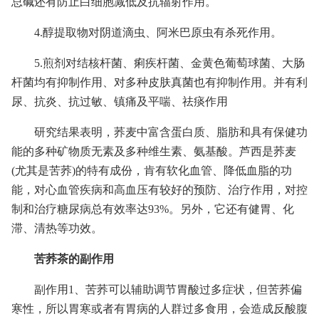
总碱还有防止白细胞减低及抗辐射作用。
4.醇提取物对阴道滴虫、阿米巴原虫有杀死作用。
5.煎剂对结核杆菌、痢疾杆菌、金黄色葡萄球菌、大肠
杆菌均有抑制作用、对多种皮肤真菌也有抑制作用。并有利
尿、抗炎、抗过敏、镇痛及平喘、祛痰作用
研究结果表明，荞麦中富含蛋白质、脂肪和具有保健功
能的多种矿物质无素及多种维生素、氨基酸。芦西是荞麦
(尤其是苦荞)的特有成份，肯有软化血管、降低血脂的功
能，对心血管疾病和高血压有较好的预防、治疗作用，对控
制和治疗糖尿病总有效率达93%。另外，它还有健胃、化
滞、清热等功效。
苦荞茶的副作用
副作用1、苦荞可以辅助调节胃酸过多症状，但苦荞偏
寒性，所以胃寒或者有胃病的人群过多食用，会造成反酸腹