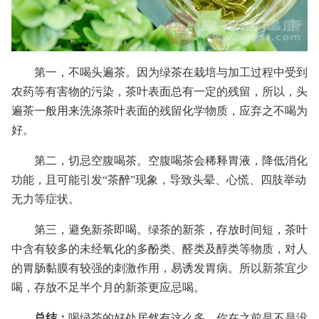
第一，不喝头遍茶。因为绿茶在栽培与加工过程中受到
农药等有害物的污染，茶叶表面总有一定的残留，所以，头
遍茶一般用来洗涤茶叶表面的残留化学物质，应弃之不喝为
好。
第二，切忌空腹喝茶。空腹喝茶会稀释胃液，降低消化
功能，且可能引发“茶醉”现象，导致头晕、心慌、四肢举动
无力等症状。
第三，避免新茶即喝。绿茶的新茶，存放时间短，茶叶
中含有较多的未经氧化的多酚类、醛类及醇类等物质，对人
的胃肠黏膜有较强的刺激作用，易诱发胃病。所以新茶宜少
喝，存放不足半个月的新茶更应忌喝。
总结：
喝绿茶的好处居然有这么多，你在之前是不是没