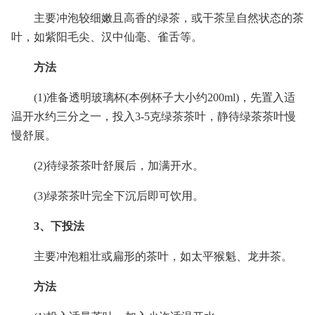
主要冲泡较细嫩且高香的绿茶，或干茶呈自然状态的茶
叶，如紫阳毛尖、汉中仙毫、雀舌等。
方法
(1)准备透明玻璃杯(本例杯子大小约200ml)，先置入适
温开水约三分之一，投入3-5克绿茶茶叶，静待绿茶茶叶慢
慢舒展。
(2)待绿茶茶叶舒展后，加满开水。
(3)绿茶茶叶完全下沉后即可饮用。
3、下投法
主要冲泡粗壮或扁形的茶叶，如太平猴魁、龙井茶。
方法