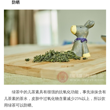
防晒
绿茶中的儿茶素具有很强的抗氧化功能，事先涂抹含有
儿茶素的茶水，皮肤中过氧化物含量减少25%以上，所以饮
用绿茶可以防晒。