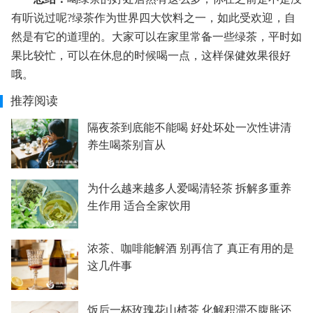
有听说过呢?绿茶作为世界四大饮料之一，如此受欢迎，自
然是有它的道理的。大家可以在家里常备一些绿茶，平时如
果比较忙，可以在休息的时候喝一点，这样保健效果很好
哦。
推荐阅读
隔夜茶到底能不能喝 好处坏处一次性讲清
养生喝茶别盲从
为什么越来越多人爱喝清轻茶 拆解多重养
生作用 适合全家饮用
浓茶、咖啡能解酒 别再信了 真正有用的是
这几件事
饭后一杯玫瑰花山楂茶 化解积滞不腹胀还