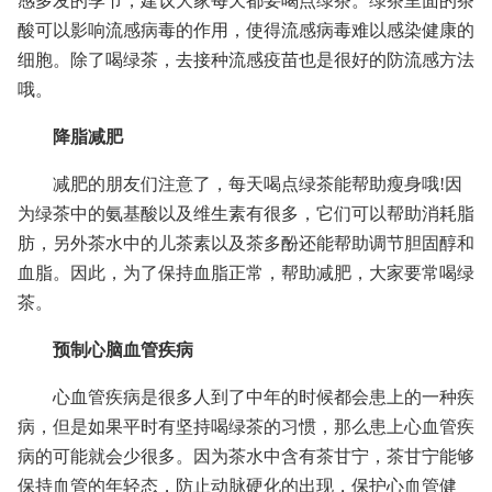
感多发的季节，建议大家每天都要喝点绿茶。绿茶里面的茶
酸可以影响流感病毒的作用，使得流感病毒难以感染健康的
细胞。除了喝绿茶，去接种流感疫苗也是很好的防流感方法
哦。
降脂减肥
减肥的朋友们注意了，每天喝点绿茶能帮助瘦身哦!因
为绿茶中的氨基酸以及维生素有很多，它们可以帮助消耗脂
肪，另外茶水中的儿茶素以及茶多酚还能帮助调节胆固醇和
血脂。因此，为了保持血脂正常，帮助减肥，大家要常喝绿
茶。
预制心脑血管疾病
心血管疾病是很多人到了中年的时候都会患上的一种疾
病，但是如果平时有坚持喝绿茶的习惯，那么患上心血管疾
病的可能就会少很多。因为茶水中含有茶甘宁，茶甘宁能够
保持血管的年轻态，防止动脉硬化的出现，保护心血管健