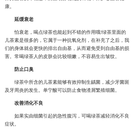
康。
延缓衰老
怕衰老，喝点绿茶也能起到不错的作用哦!绿茶里面的
儿茶素是很多的，它属于一种抗氧化剂，在补充了之后，我
们的身体就会更快的排出自由基，从而避免受到自由基的损
害。常喝绿茶人的皮肤会比较细嫩，不容易生出皱纹。
防止口臭
绿茶中所含的儿茶素能够有效抑制生龋菌，减少牙菌斑
及牙周炎的发生。单宁酸可以防止食物渣屑繁殖细菌。
改善消化不良
如果实由细菌引起的急性腹泻，可喝绿茶减轻消化不良
症状。