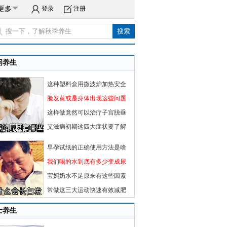
更多
登录
注册
闲养生
这种塑料盒用微波炉加热安全
脸发黄或是身体出现这些问题
这样做竟然可以治疗子宫脱垂
艾滋病初期这四大症状要了解
早孕试纸的正确使用方法是啥
我们喝的水到底有多少变成尿
宝妈奶水不足原来有这些因素
常做这三大运动快速有效减肥
士养生