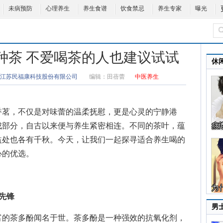
未病预防
心理养生
养生食谱
饮食禁忌
养生专家
曝光
种茶 不爱喝茶的人也建议试试
休
江苏民福康科技股份有限公司
编辑：
田蓓蕾
中医养生
茗，不仅是对味蕾的温柔抚慰，更是心灵的宁静港
成部分，自古以来便与养生紧密相连。不同的茶叶，蕴
益处也各有千秋。今天，让我们一起探寻
适合养生喝的
心的优选。
先锋
男
的茶多酚闻名于世。茶多酚是一种强效的抗氧化剂，