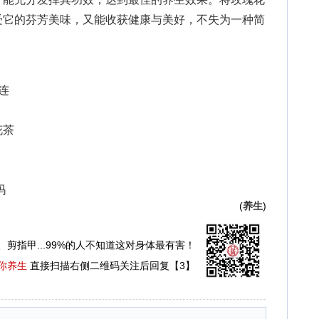
受它的芬芳美味，又能收获健康与美好，不失为一种简
连
花茶
吗
(
养生
)
、剪指甲...99%的人不知道这对身体最有害！
你养生
直接扫描右侧二维码关注后回复【3】