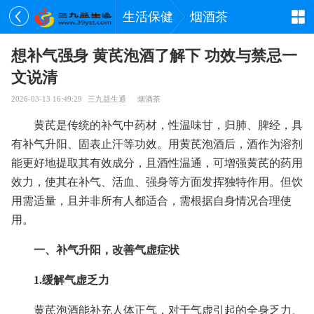
生活保健
烟酒茶
想补气强身 黄芪泡酒了解下 功效与禁忌一
文说清
2026-03-13 16:49:29
三九益生通
烟酒茶
黄芪是传统的补气中药材，性温味甘，归肺、脾经，具
有补气升阳、固表止汗等功效。用黄芪泡酒后，酒作为溶剂
能更好地提取其有效成分，且酒性温通，可增强黄芪的药用
效力，使其在补气、活血、强身等方面发挥独特作用。但饮
用需适量，且并非所有人都适合，需根据自身情况合理使
用。
一、补气升阳，改善气虚症状
1.缓解气虚乏力
黄芪泡酒能补充人体正气，对于气虚引起的全身乏力、