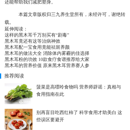
还能帮助我们减肥塑身。
本篇文章版权归三九
养生堂
所有，未经许可，谢绝转
载。
延伸阅读：
这样的黑木耳千万别买有“剧毒”
黑木耳竟还有这等治病神效
黑木耳配一宝食用竟能祛斑养颜
黑木耳的做法大全 消除体内雾霾的佳选择
黑木耳粉的功效 10款食疗食谱推荐给大家
黑木耳的营养价值 原来黑木耳营养赛人参
推荐阅读
菠菜是高嘌呤食物吗 营养师辟谣：真相与
食用指南在此
别再盲目吃西红柿了 科学食用才助美白 这
些误区要避开