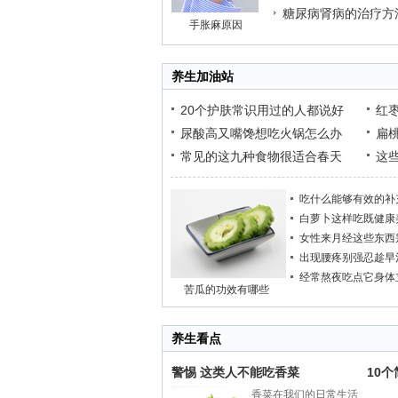
糖尿病肾病的治疗方
手胀麻原因
养生加油站
20个护肤常识用过的人都说好
红
尿酸高又嘴馋想吃火锅怎么办
扁
常见的这九种食物很适合春天
这
吃什么能够有效的补
白萝卜这样吃既健康
女性来月经这些东西
出现腰疼别强忍趁早
经常熬夜吃点它身体
苦瓜的功效有哪些
养生看点
警惕 这类人不能吃香菜
10
香菜在我们的日常生活