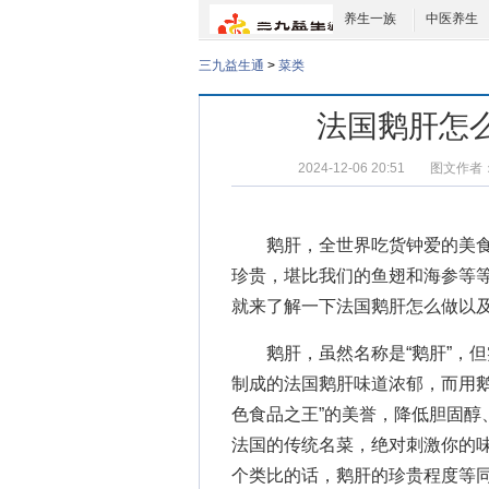
养生一族
中医养生
三九益生通
>
菜类
法国鹅肝怎
2024-12-06 20:51
图文作者
鹅肝，全世界吃货钟爱的美食
珍贵，堪比我们的鱼翅和海参等
就来了解一下
法国鹅肝怎么做
以
鹅肝，虽然名称是“鹅肝”，但
制成的法国鹅肝味道浓郁，而用鹅
色食品之王”的美誉，降低胆固醇
法国的传统名菜，绝对刺激你的
个类比的话，鹅肝的珍贵程度等