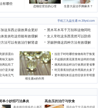
法有哪些
恋物症背后的心理
生姜大蒜治手脚麻木？
手机三九益生通 m.39yst.com
枣加这东西止咳效果会更好
黑木耳木耳千万别和这物同吃
桃体发炎吃这些能有效缓解
女人常吃这东西竟然可以防癌
些方法可以有效治疗解肾虚
牙龈肿痛这四种方法有效缓解
充胶原蛋白
拉肚子时吃哪些食物有利于恢复
美味又滋补
不起眼的黄花菜竟有这样的功效
别再乱吃了
痛风疾病这样治疗效果好更省事
治疗是关键
吃完香蕉别扔皮作用真的太多了
立马有元气
更年期到来后这些症状非常明显
维生素e的作用
个简单小妙招巧治鼻炎
高血压的治疗与饮食
鼻炎相信很多的人都不
现在由于生活条件的提