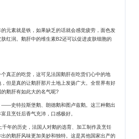
的元素就是铁，如果缺乏的话就会感觉疲劳，面色发
肤红润。鹅肝中的维生素B2还可以促进皮肤细胞的
个真正的吃货，这可见法国鹅肝在吃货们心中的地
地，但是真的让鹅肝那片土地上发扬广大。全世界有好
国的鹅肝有如此大的名气呢?
 ——史特拉斯堡鹅、朗德鹅和图卢兹鹅。这三种鹅出
丰富且烹饪后香气充沛，口感极好。
上千年的历史，法国人对鹅的选育、加工制作及烹饪
作出的鹅肝风味更加美妙和独特。这是其他国家出产的