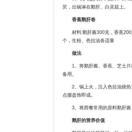
芡，出锅淋在鹅肝、白灵菇上。
香蕉鹅肝卷
材料:鹅肝酱300克，香蕉200
个，生粉、色拉油各适量
做法
1、将鹅肝酱、香蕉、芝士片改
备用。
2、锅上火，注入色拉油烧热，
点缀盘饰即成。
3、将西餐常用的原料鹅肝酱，
鹅肝的营养价值