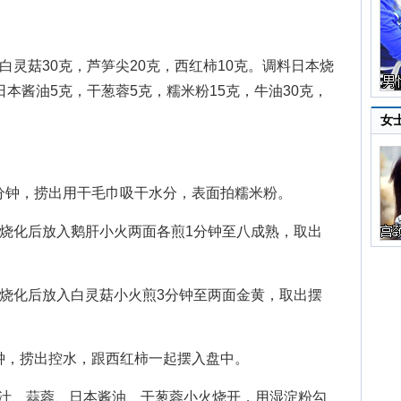
灵菇30克，芦笋尖20克，西红柿10克。调料日本烧
日本酱油5克，干葱蓉5克，糯米粉15克，牛油30克，
女
钟，捞出用干毛巾吸干水分，表面拍糯米粉。
烧化后放入鹅肝小火两面各煎1分钟至八成熟，取出
。
烧化后放入白灵菇小火煎3分钟至两面金黄，取出摆
，捞出控水，跟西红柿一起摆入盘中。
、蒜蓉、日本酱油、干葱蓉小火烧开，用湿淀粉勾