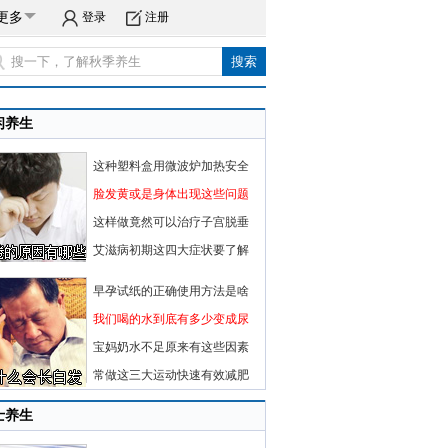
更多
登录
注册
闲养生
这种塑料盒用微波炉加热安全
脸发黄或是身体出现这些问题
这样做竟然可以治疗子宫脱垂
艾滋病初期这四大症状要了解
早孕试纸的正确使用方法是啥
我们喝的水到底有多少变成尿
宝妈奶水不足原来有这些因素
常做这三大运动快速有效减肥
士养生