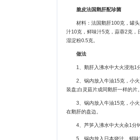
脆皮法国鹅肝配珍菌
材料：法国鹅肝100克，罐头白
汁10克，鲜味汁5克，蒜蓉2克，
湿淀粉0.5克。
做法
1、鹅肝入沸水中大火浸泡1分
2、锅内放入牛油15克，小火
装盘;白灵菇片成同鹅肝一样的片
3、锅内放入牛油15克，小火
在鹅肝的盘边。
4、芦笋入沸水中大火汆1分钟
5、锅内放入日本烧汁、鲜味汁