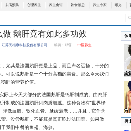
未病预防
心理养生
养生食谱
饮食禁忌
养生专家
曝光
么做 鹅肝竟有如此多功效
休
：
江苏民福康科技股份有限公司
编辑：
邓蓉
中医养生
，尤其是
法国鹅肝
更是上品，而且声名远扬，十分的
等。可以说鹅肝是一个十分高档的美食。那么今天我们
及
鹅肝的营养价值
。
实际上今天大部分的法国鹅肝是鸭肝制成的。由鸭肝
肝制成的法国鹅肝则肉质细腻。这种食物有“世界绿
、降低血脂、软化血管、延缓衰老……并且，它作为
味蕾。没尝鹅肝，不能算是真正吃过法国菜。如果做一
男
同于我们中餐的鱼翅、海参。