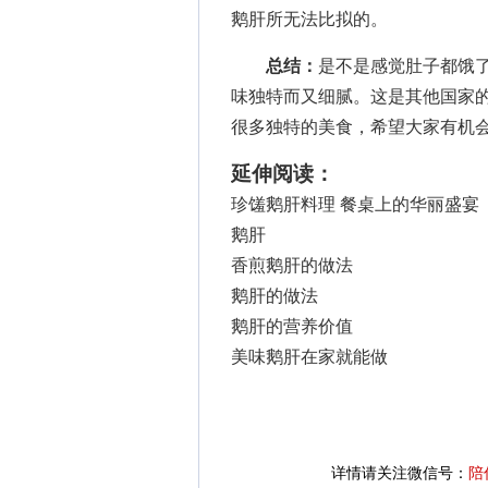
鹅肝所无法比拟的。
总结：
是不是感觉肚子都饿了
味独特而又细腻。这是其他国家
很多独特的美食，希望大家有机
延伸阅读：
珍馐鹅肝料理 餐桌上的华丽盛宴
鹅肝
香煎鹅肝的做法
鹅肝的做法
鹅肝的营养价值
美味鹅肝在家就能做
详情请关注微信号：
陪