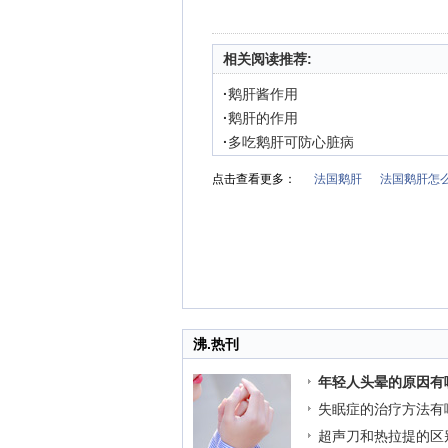
相关阅读推荐:
·
鹅肝酱作用
·
鹅肝的作用
·
多吃鹅肝可防心脏病
点击查看更多：
法国鹅肝
法国鹅肝怎
沸.热刊
年轻人头晕的原因有
失眠症的治疗方法有
超声刀和热拉提的区