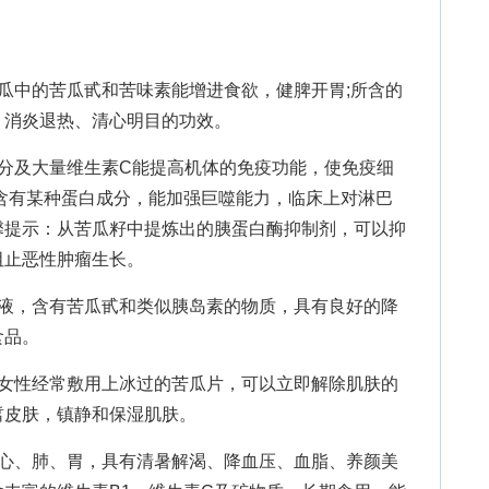
中的苦瓜甙和苦味素能增进食欲，健脾开胃;所含的
、消炎退热、清心明目的功效。
及大量维生素C能提高机体的免疫功能，使免疫细
含有某种蛋白成分，能加强巨噬能力，临床上对淋巴
馨提示：从苦瓜籽中提炼出的胰蛋白酶抑制剂，可以抑
阻止恶性肿瘤生长。
，含有苦瓜甙和类似胰岛素的物质，具有良好的降
食品。
性经常敷用上冰过的苦瓜片，可以立即解除肌肤的
皙皮肤，镇静和保湿肌肤。
、肺、胃，具有清暑解渴、降血压、血脂、养颜美