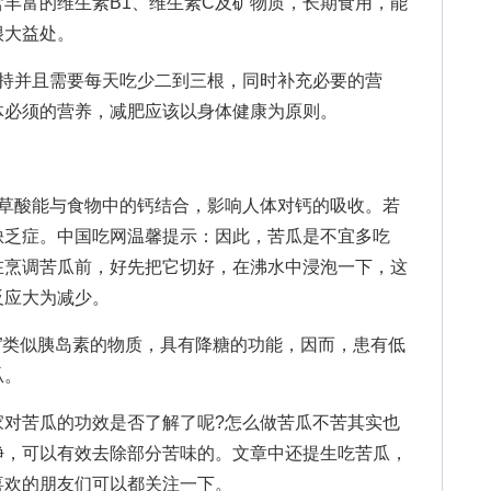
丰富的维生素B1、维生素C及矿物质，长期食用，能
很大益处。
并且需要每天吃少二到三根，同时补充必要的营
体必须的营养，减肥应该以身体健康为原则。
酸能与食物中的钙结合，影响人体对钙的吸收。若
缺乏症。中国吃网温馨提示：因此，苦瓜是不宜多吃
在烹调苦瓜前，好先把它切好，在沸水中浸泡一下，这
反应大为减少。
”类似胰岛素的物质，具有降糖的功能，因而，患有低
瓜。
家对苦瓜的功效是否了解了呢?怎么做苦瓜不苦其实也
净，可以有效去除部分苦味的。文章中还提生吃苦瓜，
喜欢的朋友们可以都关注一下。