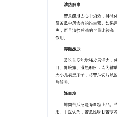
清热解毒
苦瓜能泄去心中烦热，排除体
留苦瓜中所含有的维生素。如果
失，而且清炒后油的含量比较高
作用。
养颜嫩肤
常吃苦瓜能增强皮层活力，使
目、胃脘痛、湿热痢疾，皆为辅助
天小儿易患痱子，将苦瓜切片试擦
热解暑。
降血糖
蚌肉苦瓜汤是降血糖上品。苦
用。中医认为，苦瓜性味甘苦寒凉