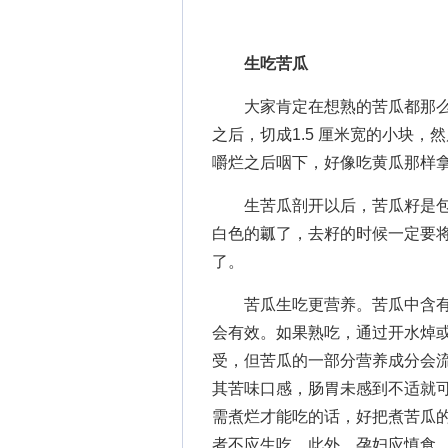
生吃苦瓜
大家肯定在想熟的苦瓜都那么苦
之后，切成1.5 厘米宽的小块
嚼烂之后咽下，好像吃黄瓜那样
生苦瓜剖开以后，苦瓜籽是包
白色的瓤了，去籽的时候一定要
了。
苦瓜生吃更营养。苦瓜中含有清
会有效。如果熟吃，通过开水焯
受，但苦瓜的一部分营养成分会
其苦味口感，肠胃未感到不适就
需煮烂才能吃的话，好把煮苦瓜
者不应生吃，此外，孕妇应慎食