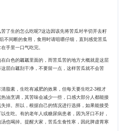
了生的怎么吃呢?这边因该先将苦瓜对半切开去籽
，然后不间断的食用，食用时请咀嚼仔细，直到感觉苦瓜
拿在手里一口气吃完。
在白色的瓤瓤里面的，而苦瓜苦的地方大概就是这层
将这层白瓤刮干净，不要留一点，这样苦瓜就不会苦
脂素，生吃有减肥的效果，但每天要生吃2-3根才
或热油烹调，其苦味会减少一些，口感大部分人都能接
流失掉。所以，根据自己的情况进行选择，如果能接受
可以生吃。有的老年人或糖尿病患者，因为牙口不好，
的汤也喝掉。提醒大家，苦瓜生食性寒，因此脾虚胃寒
。