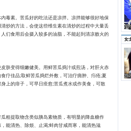
内毒素。苦瓜好的吃法还是凉拌。凉拌能够很好地保
用清炒的方法，会使这些维生素在清炒的过程中大量丢
，人们食用后会摄入较多的油脂，不能起到清凉败火的
女
皮肤变得细嫩健美。用鲜苦瓜捣汁或煎汤，对肝火赤
食疗佳品;取鲜苦瓜捣烂外敷，可治疗痈肿、疖疮;夏
身上的痱子，可早日痊愈;苦瓜煮水或作美食，可散
瓜粗提取物含类似胰岛素物质，有明显的降血糖作
，能清热、除烦、止渴;蚌肉甘咸而寒，能清热滋