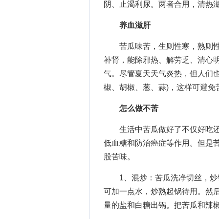
阴、止渴利尿。两者合用，清热
养血滋肝
苦瓜味苦，生则性寒，熟则性温
补肾，能除邪热、解劳乏、清心
气。尽管夏天天气炎热，但人们也
椒、胡椒、葱、蒜)，这样可避免
怎么做不苦
生活中苦瓜做好了不仅好吃还有
低血糖和防治癌症等作用。但是
股苦味。
1、混炒：苦瓜洗净切丝，炒锅
可加一点水，炒熟起锅待用。然
量的盐和白糖出锅。把苦瓜和辣