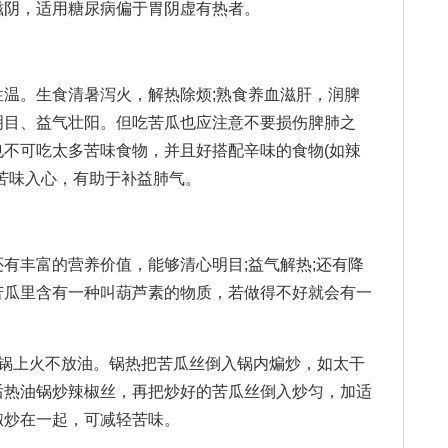
滋阴，适用糖尿病偏于胃阴虚有热者。
。生食清暑泻火，解热除烦;熟食养血滋肝，润脾
明目、益气壮阳。但吃苦瓜也应注意不要损伤脾肺之
不可吃太多苦味食物，并且好搭配辛味的食物(如辣
苦味入心，有助于补益肺气。
丰富的营养价值，能够清心明目;益气解热;还有降
苦瓜里含有一种叫葫芦素的物质，若做得不好就会有一
上火不放油。锅热把苦瓜丝倒入锅内煸炒，如太干
后热油锅炒辣椒丝，再把炒好的苦瓜丝倒入炒匀，加适
椒炒在一起，可减轻苦味。