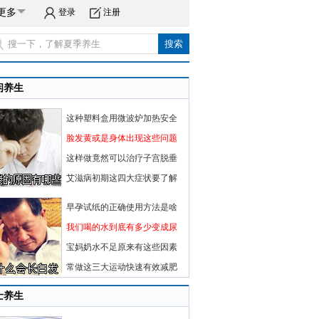
更多
登录
注册
闲养生
这种塑料盒用微波炉加热安全
脸发黄或是身体出现这些问题
这样做竟然可以治疗子宫脱垂
艾滋病初期这四大症状要了解
早孕试纸的正确使用方法是啥
我们喝的水到底有多少变成尿
宝妈奶水不足原来有这些因素
常做这三大运动快速有效减肥
士养生