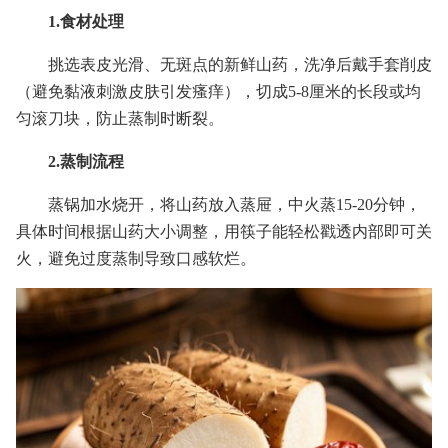
1.食材处理
挑选表皮光滑、无斑点的新鲜山药，洗净后戴手套削皮
（避免黏液刺激皮肤引发瘙痒），切成5-8厘米的长段或均
匀滚刀块，防止蒸制时断裂。
2.蒸制流程
蒸锅加水烧开，将山药放入蒸屉，中火蒸15-20分钟，
具体时间根据山药大小调整，用筷子能轻松戳透内部即可关
火，避免过度蒸制导致口感软烂。