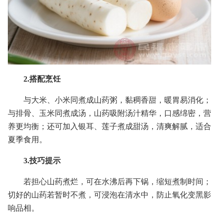
2.搭配烹饪
与大米、小米同煮成山药粥，黏稠香甜，暖胃易消化；
与排骨、玉米同煮成汤，山药吸附汤汁精华，口感绵密，营
养更均衡；还可加入银耳、莲子煮成甜汤，清爽解腻，适合
夏季食用。
3.技巧提示
若担心山药煮烂，可在水沸后再下锅，缩短煮制时间；
切好的山药若暂时不煮，可浸泡在清水中，防止氧化变黑影
响品相。