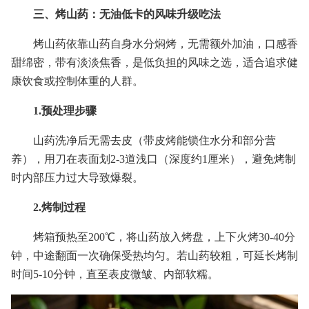
三、烤山药：无油低卡的风味升级吃法
烤山药依靠山药自身水分焖烤，无需额外加油，口感香
甜绵密，带有淡淡焦香，是低负担的风味之选，适合追求健
康饮食或控制体重的人群。
1.预处理步骤
山药洗净后无需去皮（带皮烤能锁住水分和部分营
养），用刀在表面划2-3道浅口（深度约1厘米），避免烤制
时内部压力过大导致爆裂。
2.烤制过程
烤箱预热至200℃，将山药放入烤盘，上下火烤30-40分
钟，中途翻面一次确保受热均匀。若山药较粗，可延长烤制
时间5-10分钟，直至表皮微皱、内部软糯。