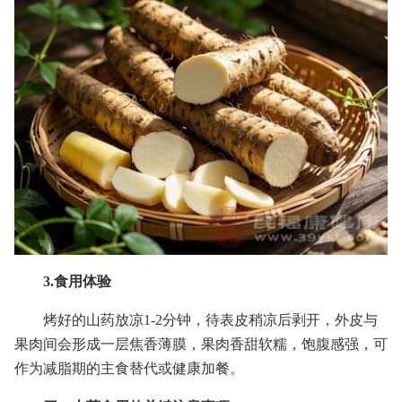
3.食用体验
烤好的山药放凉1-2分钟，待表皮稍凉后剥开，外皮与
果肉间会形成一层焦香薄膜，果肉香甜软糯，饱腹感强，可
作为减脂期的主食替代或健康加餐。