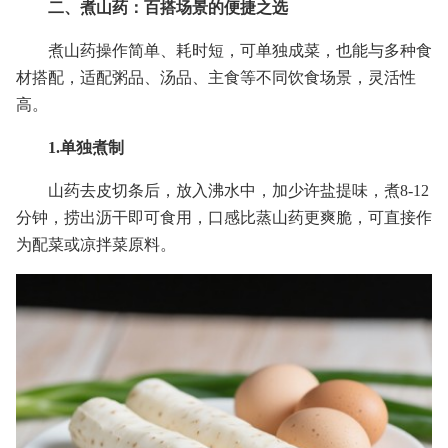
二、煮山药：百搭场景的便捷之选
煮山药操作简单、耗时短，可单独成菜，也能与多种食
材搭配，适配粥品、汤品、主食等不同饮食场景，灵活性
高。
1.单独煮制
山药去皮切条后，放入沸水中，加少许盐提味，煮8-12
分钟，捞出沥干即可食用，口感比蒸山药更爽脆，可直接作
为配菜或凉拌菜原料。