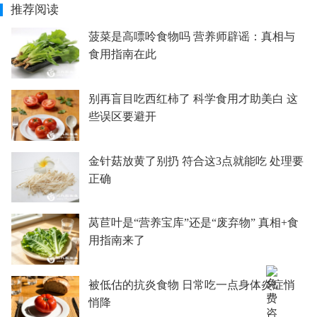
推荐阅读
菠菜是高嘌呤食物吗 营养师辟谣：真相与
食用指南在此
别再盲目吃西红柿了 科学食用才助美白 这
些误区要避开
金针菇放黄了别扔 符合这3点就能吃 处理要
正确
莴苣叶是“营养宝库”还是“废弃物” 真相+食
用指南来了
被低估的抗炎食物 日常吃一点身体炎症悄
悄降