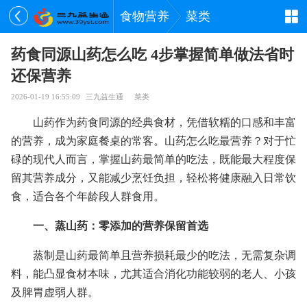
食物营养
菜类
药食同源山药怎么吃 4步掌握简单做法省时
还保营养
2026-01-19 16:55:09
三九益生通
菜类
山药作为药食同源的经典食材，凭借软糯的口感和丰富
的营养，成为家庭餐桌的常客。山药怎么吃最营养？对于忙
碌的现代人而言，掌握山药最简单的吃法，既能最大程度保
留其营养成分，又能减少烹饪负担，轻松将健康融入日常饮
食，适合各个年龄段人群食用。
一、蒸山药：零添加的营养保留首选
蒸制是山药最简单且营养损耗最少的吃法，无需复杂调
料，能凸显食材本味，尤其适合消化功能较弱的老人、小孩
及脾胃虚弱人群。