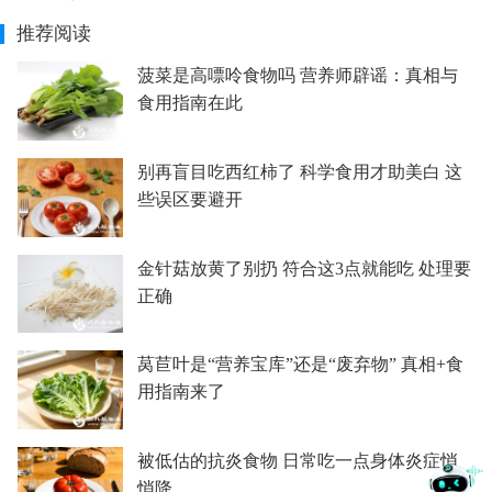
推荐阅读
菠菜是高嘌呤食物吗 营养师辟谣：真相与
食用指南在此
别再盲目吃西红柿了 科学食用才助美白 这
些误区要避开
金针菇放黄了别扔 符合这3点就能吃 处理要
正确
莴苣叶是“营养宝库”还是“废弃物” 真相+食
用指南来了
被低估的抗炎食物 日常吃一点身体炎症悄
悄降