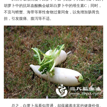
胡萝卜中的抗坏血酸酶会破坏白萝卜中的维生素C；同时，
不宜与螃蟹、海带等寒性食物过量同食，以免增加肠胃负
担，引发腹痛、腹泻等不适。
总之，白萝卜虽看似普通，却蕴藏着丰富的健康价值。