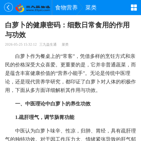
食物营养
菜类
白萝卜的健康密码：细数日常食用的作用
与功效
2026-05-25 15:32:12
三九益生通
菜类
白萝卜作为餐桌上的“常客”，凭借多样的烹饪方式和亲
民的价格深受大众喜爱。更重要的是，它并非普通蔬菜，而
是蕴含丰富健康价值的“营养小能手”。无论是传统中医理
论，还是现代营养学研究，都印证了白萝卜对人体的积极作
用，下面从多方面详细解析其作用与功效。
一、中医理论中白萝卜的养生功效
1.疏肝理气，调节肠胃功能
中医认为白萝卜味辛、性凉，归肺、胃经，具有疏肝理
气的独特功效。对于因工作压力大、情绪紧张导致的肝气郁