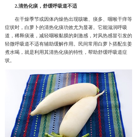
2.清热化痰，舒缓呼吸道不适
在干燥季节或因体内燥热出现咳嗽、痰多、咽喉干痒等
症状时，白萝卜的清热化痰功效尤为显著。它能滋润呼吸
道，稀释痰液，减轻咽喉黏膜的刺激感，对风热感冒引发的
轻微呼吸道不适有辅助缓解作用。民间常用白萝卜搭配生姜
煮水喝，就是利用其清热化痰的特性，帮助舒缓呼吸道症
状。