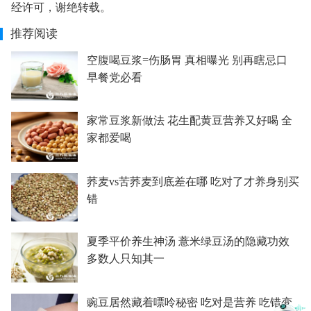
经许可，谢绝转载。
推荐阅读
空腹喝豆浆=伤肠胃 真相曝光 别再瞎忌口
早餐党必看
家常豆浆新做法 花生配黄豆营养又好喝 全
家都爱喝
荞麦vs苦荞麦到底差在哪 吃对了才养身别买
错
夏季平价养生神汤 薏米绿豆汤的隐藏功效
多数人只知其一
豌豆居然藏着嘌呤秘密 吃对是营养 吃错变