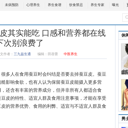
未病预防
心理养生
养生食谱
饮食禁忌
养生专家
曝光
豆皮其实能吃 口感和营养都在线
休
下次别浪费了
文作者：
三九益生通
编辑：
田蓓蕾
中医养生
很多人在食用蚕豆时会纠结是否要去掉蚕豆皮。
蚕豆
粗糙影响食欲，也有人认为保留蚕豆皮能摄入更多营
用，还含有丰富的营养成分，但并非所有人都适合食
蚕豆皮的特性、适宜人群及食用注意事项，才能在享受
豆皮的营养优势、食用的利弊、适宜与不适宜人群及食
男