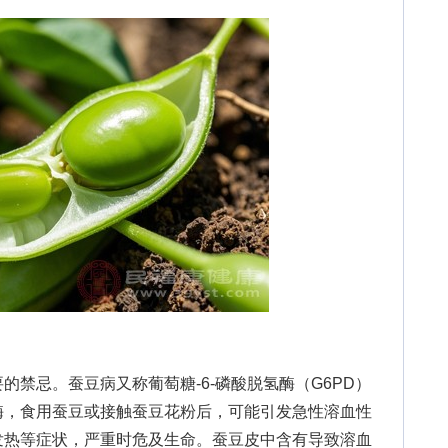
忌。蚕豆病又称葡萄糖-6-磷酸脱氢酶（G6PD）
酶，食用蚕豆或接触蚕豆花粉后，可能引发急性溶血性
发热等症状，严重时危及生命。蚕豆皮中含有导致溶血