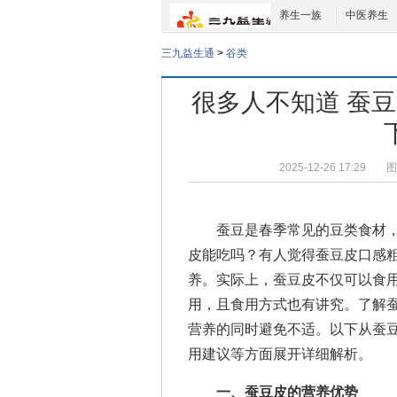
养生一族
中医养生
三九益生通
>
谷类
很多人不知道 蚕
2025-12-26 17:29
图
蚕豆是春季常见的豆类食材，
皮能吃吗
？有人觉得蚕豆皮口感
养。实际上，蚕豆皮不仅可以食
用，且食用方式也有讲究。了解
营养的同时避免不适。以下从蚕
用建议等方面展开详细解析。
一、蚕豆皮的营养优势