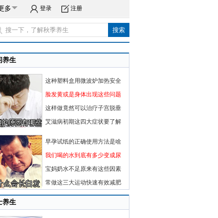
更多
登录
注册
闲养生
这种塑料盒用微波炉加热安全
脸发黄或是身体出现这些问题
这样做竟然可以治疗子宫脱垂
艾滋病初期这四大症状要了解
早孕试纸的正确使用方法是啥
我们喝的水到底有多少变成尿
宝妈奶水不足原来有这些因素
常做这三大运动快速有效减肥
士养生