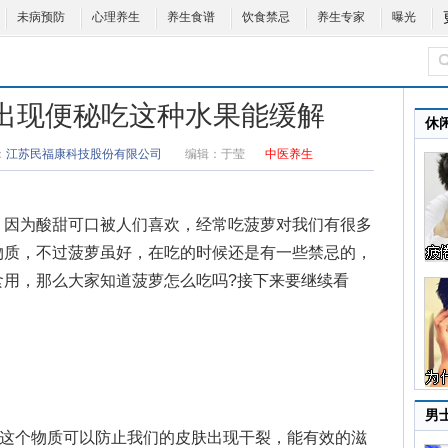
未病预防
心理养生
养生食谱
饮食禁忌
养生专家
曝光
 出现便秘吃这种水果能缓解
休
：
江苏民福康科技股份有限公司
编辑：
于莹
中医养生
因为酸甜可口被人们喜欢，经常吃菠萝对我们有很多
物质，不过菠萝虽好，在吃的时候还是有一些禁忌的，
食用，那么大家知道
菠萝怎么吃
吗?接下来要继续看
男
个物质可以防止我们的皮肤出现干裂，能有效的滋