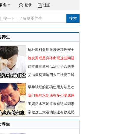
更多
登录
注册
闲养生
这种塑料盒用微波炉加热安全
脸发黄或是身体出现这些问题
这样做竟然可以治疗子宫脱垂
艾滋病初期这四大症状要了解
早孕试纸的正确使用方法是啥
我们喝的水到底有多少变成尿
宝妈奶水不足原来有这些因素
常做这三大运动快速有效减肥
士养生