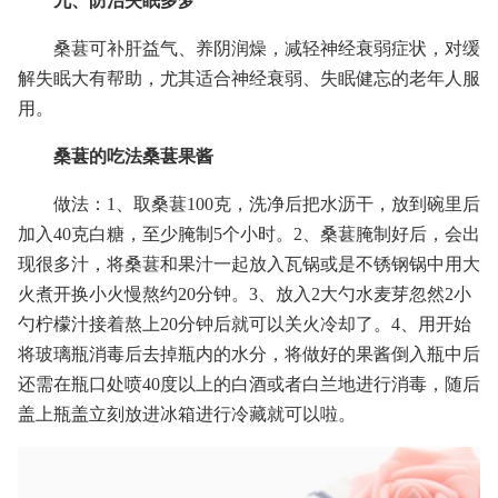
九、防治失眠多梦
桑葚可补肝益气、养阴润燥，减轻神经衰弱症状，对缓
解失眠大有帮助，尤其适合神经衰弱、失眠健忘的老年人服
用。
桑葚的吃法
桑葚果酱
做法：1、取桑葚100克，洗净后把水沥干，放到碗里后
加入40克白糖，至少腌制5个小时。2、桑葚腌制好后，会出
现很多汁，将桑葚和果汁一起放入瓦锅或是不锈钢锅中用大
火煮开换小火慢熬约20分钟。3、放入2大勺水麦芽忽然2小
勺柠檬汁接着熬上20分钟后就可以关火冷却了。4、用开始
将玻璃瓶消毒后去掉瓶内的水分，将做好的果酱倒入瓶中后
还需在瓶口处喷40度以上的白酒或者白兰地进行消毒，随后
盖上瓶盖立刻放进冰箱进行冷藏就可以啦。