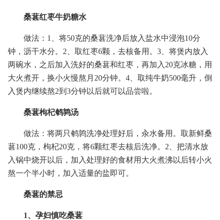
桑葚红枣牛奶糖水
做法：1、将50克的桑葚洗净后放入盐水中浸泡10分
钟，沥干水分。2、取红枣6颗，去核备用。3、将煲内放入
两碗水，之后加入洗好的桑葚和红枣，再加入20克冰糖，用
大火煮开，换小火慢熬月20分钟。4、取纯牛奶500毫升，倒
入煲内继续熬2到3分钟以后就可以品尝啦。
桑葚枸杞鹌鹑汤
做法：将两只鹌鹑洗净处理好后，汆水备用。取新鲜桑
葚100克，枸杞20克，将6颗红枣去核后洗净。2、把清水放
入锅中烧开以后，加入处理好的食材用大火煮沸以后转小火
熬一个半小时，加入适量的盐即可。
桑葚的禁忌
1、孕妇慎吃桑葚