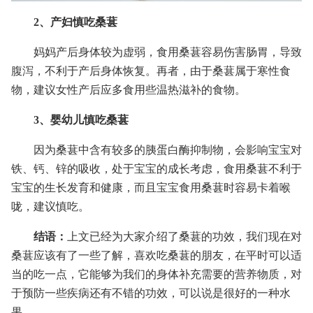
2、产妇慎吃桑葚
妈妈产后身体较为虚弱，食用桑葚容易伤害肠胃，导致
腹泻，不利于产后身体恢复。再者，由于桑葚属于寒性食
物，建议女性产后应多食用些温热滋补的食物。
3、婴幼儿慎吃桑葚
因为桑葚中含有较多的胰蛋白酶抑制物，会影响宝宝对
铁、钙、锌的吸收，处于宝宝的成长考虑，食用桑葚不利于
宝宝的生长发育和健康，而且宝宝食用桑葚时容易卡着喉
咙，建议慎吃。
结语：
上文已经为大家介绍了桑葚的功效，我们现在对
桑葚应该有了一些了解，喜欢吃桑葚的朋友，在平时可以适
当的吃一点，它能够为我们的身体补充需要的营养物质，对
于预防一些疾病还有不错的功效，可以说是很好的一种水
果。