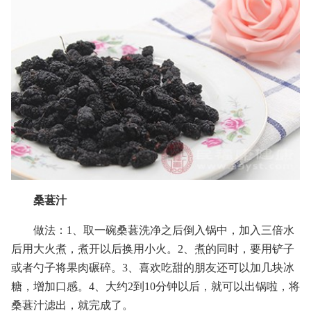
桑葚汁
做法：1、取一碗桑葚洗净之后倒入锅中，加入三倍水
后用大火煮，煮开以后换用小火。2、煮的同时，要用铲子
或者勺子将果肉碾碎。3、喜欢吃甜的朋友还可以加几块冰
糖，增加口感。4、大约2到10分钟以后，就可以出锅啦，将
桑葚汁滤出，就完成了。