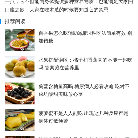
一点，它不但能为身体提供多种营养物质，也能满足大家的
口腹之欲，大家在吃木瓜的时候要知道它的禁忌。
推荐阅读
百香果怎么吃辅助减肥 4种吃法简单有效 别
加错糖
水果搭配误区：橘子和香蕉真的不能一起吃
吗 答案藏在营养里
桑葚含糖量高吗 糖尿病人必看攻略 吃对不
踩坑酸甜美味放心享
菠萝蜜不是人人能吃 出现这几种反应都是
身体过敏预警