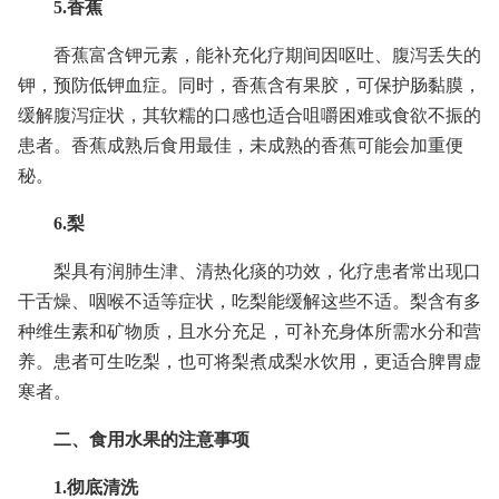
5.香蕉
香蕉富含钾元素，能补充化疗期间因呕吐、腹泻丢失的
钾，预防低钾血症。同时，香蕉含有果胶，可保护肠黏膜，
缓解腹泻症状，其软糯的口感也适合咀嚼困难或食欲不振的
患者。香蕉成熟后食用最佳，未成熟的香蕉可能会加重便
秘。
6.梨
梨具有润肺生津、清热化痰的功效，化疗患者常出现口
干舌燥、咽喉不适等症状，吃梨能缓解这些不适。梨含有多
种维生素和矿物质，且水分充足，可补充身体所需水分和营
养。患者可生吃梨，也可将梨煮成梨水饮用，更适合脾胃虚
寒者。
二、食用水果的注意事项
1.彻底清洗