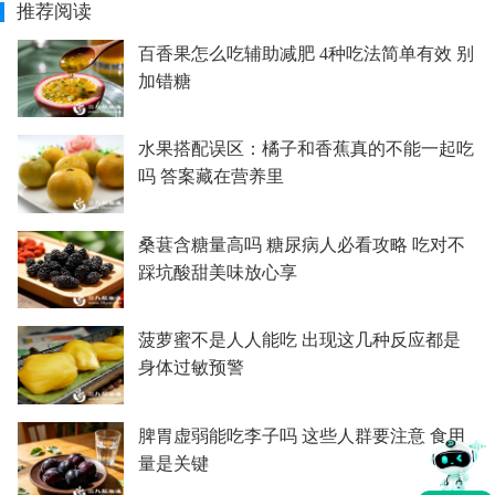
推荐阅读
百香果怎么吃辅助减肥 4种吃法简单有效 别
加错糖
水果搭配误区：橘子和香蕉真的不能一起吃
吗 答案藏在营养里
桑葚含糖量高吗 糖尿病人必看攻略 吃对不
踩坑酸甜美味放心享
菠萝蜜不是人人能吃 出现这几种反应都是
身体过敏预警
脾胃虚弱能吃李子吗 这些人群要注意 食用
量是关键