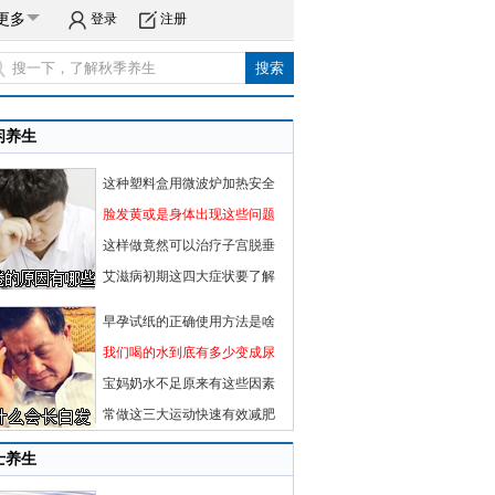
更多
登录
注册
闲养生
这种塑料盒用微波炉加热安全
脸发黄或是身体出现这些问题
这样做竟然可以治疗子宫脱垂
艾滋病初期这四大症状要了解
早孕试纸的正确使用方法是啥
我们喝的水到底有多少变成尿
宝妈奶水不足原来有这些因素
常做这三大运动快速有效减肥
士养生