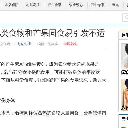
未病预防
心理养生
养生食谱
饮食禁忌
养生专家
曝光
几类食物和芒果同食易引发不适
休
文作者：
三九益生通
编辑：
陶鑫鑫
中医养生
维生素A与维生素C，成为四季受欢迎的水果之
殊，若与部分食物搭配食用，可能打破身体的平衡状
。下面从科学角度，详细梳理
芒果的食用禁忌
，助力大
”伤身体
水果，若与同样偏温热的食物大量同食，会导致体内
男