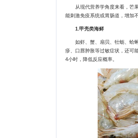
从现代营养学角度来看，芒果
能刺激免疫系统或胃肠道，增加
1.甲壳类海鲜
如虾、蟹、扇贝、牡蛎、蛤蜊
疹、口唇肿胀等过敏症状，还可
4小时，降低反应概率。