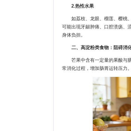
2.热性水果
如荔枝、龙眼、榴莲、樱桃、
可能出现牙龈肿痛、口腔溃疡、流
身体负担。
二、高淀粉类食物：阻碍消
芒果中含有一定量的果酸与膳
常消化过程，增加肠胃运转压力