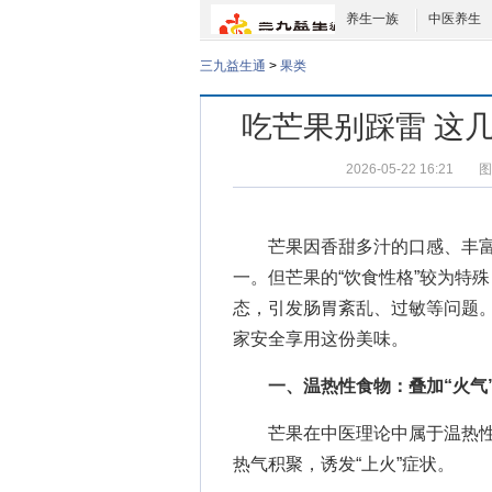
养生一族
中医养生
三九益生通
>
果类
吃芒果别踩雷 这
2026-05-22 16:21
图
芒果因香甜多汁的口感、丰富的
一。但芒果的“饮食性格”较为特
态，引发肠胃紊乱、过敏等问题
家安全享用这份美味。
一、温热性食物：叠加“火气
芒果在中医理论中属于温热性
热气积聚，诱发“上火”症状。