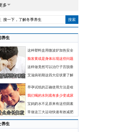
更多
闲养生
这种塑料盒用微波炉加热安全
脸发黄或是身体出现这些问题
这样做竟然可以治疗子宫脱垂
艾滋病初期这四大症状要了解
早孕试纸的正确使用方法是啥
我们喝的水到底有多少变成尿
宝妈奶水不足原来有这些因素
常做这三大运动快速有效减肥
士养生