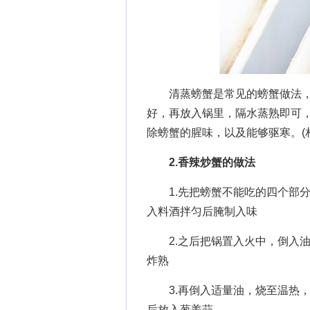
清蒸螃蟹是常见的螃蟹做法，
好，再放入锅里，隔水蒸熟即可
除螃蟹的腥味，以及能够驱寒。(
2.香辣炒蟹的做法
1.先把螃蟹不能吃的四个部分
入料酒拌匀后腌制入味
2.之后把锅置入火中，倒入油
炸熟
3.再倒入适量油，烧至温热，
后放入葱姜蒜