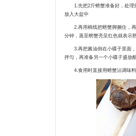
1.先把2斤螃蟹准备好，处理
放入大盆中
2.再用棉线把螃蟹脚捆住，再
分钟，蒸至螃蟹壳呈红色就表示
3.再把酱油倒在小碟子里面，
拌匀，再准备另一个小碟子盛放
4.食用时直接用螃蟹沾调味料