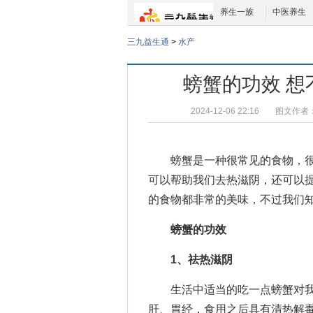
养生一族
中医养生
三九益生通
>
水产
螃蟹的功效 
2024-12-06 22:16
图文作者
螃蟹是一种很常见的食物，很
可以帮助我们去热滋阴，还可以
的食物都非常的美味，不过我们
螃蟹的功效
1、祛热滋阴
生活中适当的吃一点螃蟹对我
肝、胃经，食用之后具有清热解