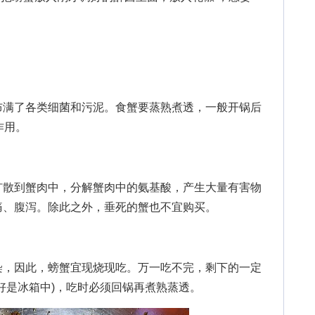
满了各类细菌和污泥。食蟹要蒸熟煮透，一般开锅后
作用。
散到蟹肉中，分解蟹肉中的氨基酸，产生大量有害物
痛、腹泻。除此之外，垂死的蟹也不宜购买。
，因此，螃蟹宜现烧现吃。万一吃不完，剩下的一定
好是冰箱中)，吃时必须回锅再煮熟蒸透。