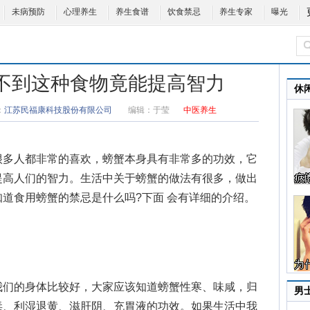
未病预防
心理养生
养生食谱
饮食禁忌
养生专家
曝光
想不到这种食物竟能提高智力
休
：
江苏民福康科技股份有限公司
编辑：
于莹
中医养生
多人都非常的喜欢，螃蟹本身具有非常多的功效，它
提高人们的智力。生活中关于螃蟹的做法有很多，做出
知道食用
螃蟹的禁忌
是什么吗?下面 会有详细的介绍。
们的身体比较好，大家应该知道螃蟹性寒、味咸，归
男
毒、利湿退黄、滋肝阴、充胃液的功效。如果生活中我