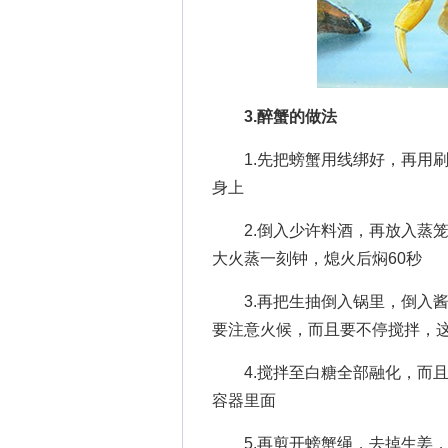
3.醉蟹的做法
1.先把螃蟹用线绑好，再用刷
身上
2.倒入少许料酒，再放入蒸笼
大火蒸一刻钟，熄火后焖60秒
3.再把生抽倒入锅里，倒入酱
要注意火候，而且要不停搅拌，
4.搅拌至白糖全部融化，而且
容器里面
5.再剪开螃蟹绳，去掉生姜，