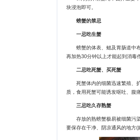
块浸泡即可。
螃蟹的禁忌
一忌吃生蟹
螃蟹的体表、鳃及胃肠道中布
再加热30分钟以上才能起到消毒
二忌吃死蟹、买死蟹
死蟹体内的细菌迅速繁殖、扩
质，食用死蟹可能诱发呕吐、腹
三忌吃久存熟蟹
存放的熟螃蟹极易被细菌污染
要保存在干净、阴凉通风的地方(