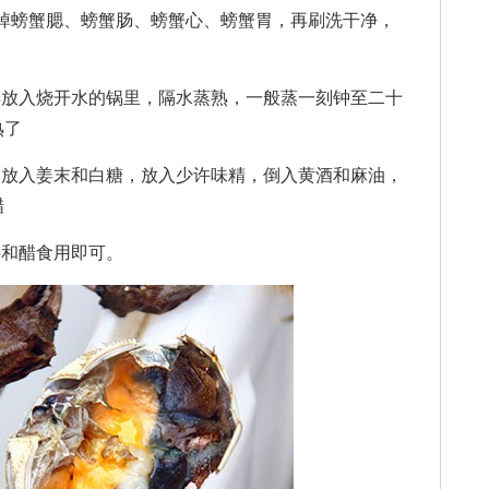
掉螃蟹腮、螃蟹肠、螃蟹心、螃蟹胃，再刷洗干净，
放入烧开水的锅里，隔水蒸熟，一般蒸一刻钟至二十
熟了
放入姜末和白糖，放入少许味精，倒入黄酒和麻油，
醋
和醋食用即可。