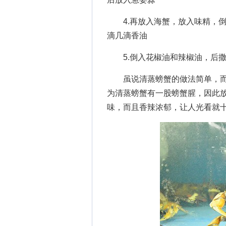
4.再放入海蟹，放入味精，倒
滴几滴香油
5.倒入花椒油和辣椒油，后撒
虽说清蒸螃蟹的做法简单，而
为清蒸螃蟹有一股螃蟹腥，因此
味，而且香辣浓郁，让人光看就