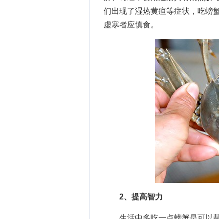
们出现了湿热黄疸等症状，吃螃
虚寒者应慎食。
2、提高智力
生活中多吃一点螃蟹是可以帮