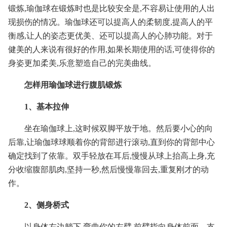
锻炼,瑜伽球在锻炼时也是比较安全是,不容易让使用的人出
现损伤的情况。瑜伽球还可以提高人的柔韧度,提高人的平
衡感,让人的姿态更优美、还可以提高人的心肺功能。对于
健美的人来说有很好的作用,如果长期使用的话,可使得你的
身姿更加柔美,乐意塑造自己的完美曲线。
怎样用瑜伽球进行腹肌锻炼
1、基本拉伸
坐在瑜伽球上,这时候双脚平放于地。然后要小心的向
后靠,让瑜伽球球顺着你的背部进行滚动,直到你的背部中心
确定找到了依靠。双手轻放在耳后,慢慢从球上抬高上身,充
分收缩腹部肌肉,坚持一秒,然后慢慢靠回去,重复刚才的动
作。
2、侧身桥式
以身体左边躺下,弯曲你的左臂,前臂指向身体前面。支