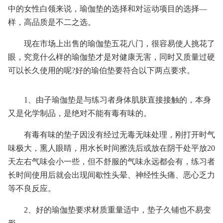
中的女性白领来说，瑜伽垫的选择和对运动项目的选择—
样，高品质是不二之选。
现在市场上出售的瑜伽垫五花八门，很容易使人挑花了
眼，究竟什么样的瑜伽垫才是对健康无害，同时又质量过硬
可以长久使用的呢?好的瑜伯垫要符合以下两点要求。
1、由子瑜伽垫是与练习者身体肌肤直接接触的，本身
又是化学制品，是绝对不能有毒有味的。
有毒有味的垫子因没有经过无毒无味处理，刚打开时气
味极大，熏人眼睛，用水长时间擦洗后或放在阴干处平放20
天左右气味会小一些，但不舒服的气味永远都会有，练习者
长时间使用后就会出现间歇性头晕、神经性头痛、恶心乏力
等不良反应。
2、好的瑜伽垫要求材质重量适中，垫子久铺也不易变