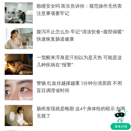
散瞳安全吗 医生告诉你：规范操作无伤害
注意事项要牢记
腹泻不止怎么办 牢记“清淡饮食+腹部保暖”
快速恢复肠道健康
一觉醒来浑身是汗别以为是天热 可能是这
几种疾病在“报警”
警惕 红血丝越揉越重 5分钟分清原因 不用
盲目调理省时间
肠癌发现就是晚期 这4个身体给的暗示 别再
无视了