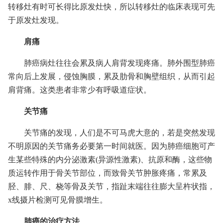
转移灶有时可长得比原发灶快，所以转移灶的临床表现可先
于原发灶发现。
肩痛
肺癌病灶往往会累及病人肩背发现疼痛。肺外围型肺癌
常向后上发展，侵蚀胸膜，累及肋骨和胸壁组织，从而引起
肩背痛。这类患者非常少有呼吸道症状。
关节痛
关节痛的发现，人们是不可马虎大意的，若是突然发现
不明原因的关节痛务必要第一时间就医。因为肺癌细胞可产
生某些特殊的内分泌激素(异源性激素)、抗原和酶，这些物
质运转作用于骨关节部位，而致骨关节肿胀疼痛，常累及
胫、腓、尺、桡等骨及关节，指趾末端往往膨大呈杵状指，
x线摄片检测可见骨膜增生。
肺癌的治疗方法