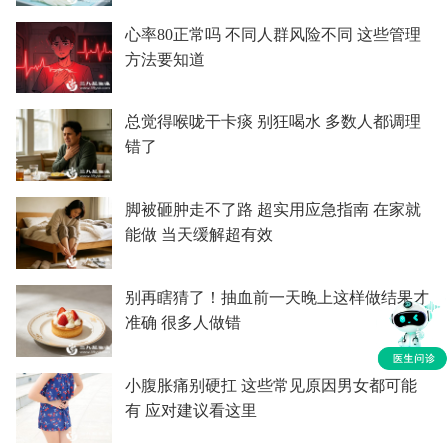
心率80正常吗 不同人群风险不同 这些管理
方法要知道
总觉得喉咙干卡痰 别狂喝水 多数人都调理
错了
脚被砸肿走不了路 超实用应急指南 在家就
能做 当天缓解超有效
别再瞎猜了！抽血前一天晚上这样做结果才
准确 很多人做错
小腹胀痛别硬扛 这些常见原因男女都可能
有 应对建议看这里