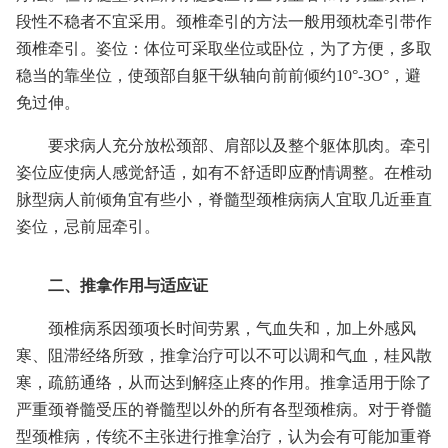
段性不稳者不宜采用。颈椎牵引的方法一般用颈枕牵引带作
颈椎牵引。姿位：体位可采取坐位或卧位，为了方便，多取
稳当的靠坐位，使颈部自躯干纵轴向前前倾约10°-3O°，避
免过伸。
要求病人充分放松颈部、肩部以及整个躯体肌肉。牵引
姿位应使病人感觉舒适，如有不舒适即应酌情调整。在椎动
脉型病人前倾角宜有些小，脊髓型颈椎病病人宜取几近垂直
姿位，忌前屈牵引。
二、推拿作用与适应证
颈椎病系因颈项长时间劳累，气血失和，加上外感风
寒、阻滞经络所致，推拿治疗可以不可以调和气血，桂风散
寒，疏筋通络，从而达到解痉止疼的作用。推拿适用于除了
严重颈脊髓受压的脊髓型以外的所有各型颈椎病。对于脊髓
型颈椎病，传统不主张进行推拿治疗，认为会有可能加重脊