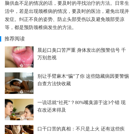
脑供血不足的情况的话，要及时的寻找治疗的方法。日常生
活中，若是出现颈椎病的情况，要及时的医治，避免出现并
发症。纠正不良的姿势、防止头部受伤以及避免颈部受凉
等，都是预防颈椎病发生的方法。
推荐阅读
晨起口臭口苦严重 身体发出的预警信号 千
万别忽视
别让手臂麻木“骗”了你 这些隐藏病因要警惕
自查方法快收藏
一说话就“社死”？80%嘴臭源于这3个错 现
在改还来得及
口干口苦的真相：不只是上火 还有这些疾