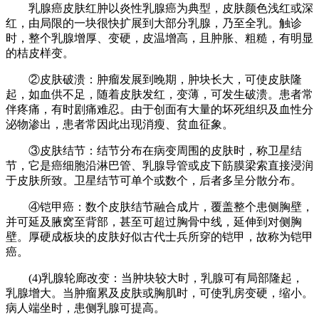
乳腺癌皮肤红肿以炎性乳腺癌为典型，皮肤颜色浅红或深
红，由局限的一块很快扩展到大部分乳腺，乃至全乳。触诊
时，整个乳腺增厚、变硬，皮温增高，且肿胀、粗糙，有明显
的桔皮样变。
②皮肤破溃：肿瘤发展到晚期，肿块长大，可使皮肤隆
起，如血供不足，随着皮肤发红，变薄，可发生破溃。患者常
伴疼痛，有时剧痛难忍。由于创面有大量的坏死组织及血性分
泌物渗出，患者常因此出现消瘦、贫血征象。
③皮肤结节：结节分布在病变周围的皮肤时，称卫星结
节，它是癌细胞沿淋巴管、乳腺导管或皮下筋膜梁索直接浸润
于皮肤所致。卫星结节可单个或数个，后者多呈分散分布。
④铠甲癌：数个皮肤结节融合成片，覆盖整个患侧胸壁，
并可延及腋窝至背部，甚至可超过胸骨中线，延伸到对侧胸
壁。厚硬成板块的皮肤好似古代士兵所穿的铠甲，故称为铠甲
癌。
(4)乳腺轮廊改变：当肿块较大时，乳腺可有局部隆起，
乳腺增大。当肿瘤累及皮肤或胸肌时，可使乳房变硬，缩小。
病人端坐时，患侧乳腺可提高。