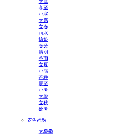
大雪
冬至
小寒
大寒
立春
雨水
惊蛰
春分
清明
谷雨
立夏
小满
芒种
夏至
小暑
大暑
立秋
处暑
养生运动
太极拳