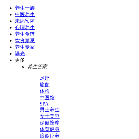
养生一族
中医养生
未病预防
心理养生
养生食谱
饮食禁忌
养生专家
曝光
更多
养生管家
足疗
瑜伽
体检
中医馆
SPA
男士养生
女士美容
保健按摩
体育健身
度假疗养