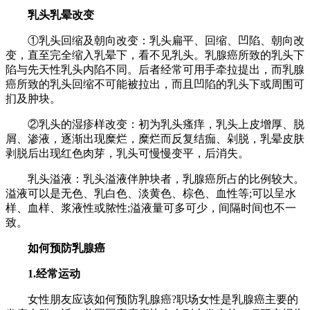
乳头乳晕改变
①乳头回缩及朝向改变：乳头扁平、回缩、凹陷、朝向改
变，直至完全缩入乳晕下，看不见乳头。乳腺癌所致的乳头下
陷与先天性乳头内陷不同。后者经常可用手牵拉提出，而乳腺
癌所致的乳头回缩不可能被拉出，而且凹陷的乳头下或周围可
扪及肿块。
②乳头的湿疹样改变：初为乳头瘙痒，乳头上皮增厚、脱
屑、渗液，逐渐出现糜烂，糜烂而反复结痂、剁脱，乳晕皮肤
剥脱后出现红色肉芽，乳头可慢慢变平，后消失。
乳头溢液：乳头溢液伴肿块者，乳腺癌所占的比例较大。
溢液可以是无色、乳白色、淡黄色、棕色、血性等;可以呈水
样、血样、浆液性或脓性;溢液量可多可少，间隔时间也不一
致。
如何预防乳腺癌
1.经常运动
女性朋友应该如何预防乳腺癌?职场女性是乳腺癌主要的