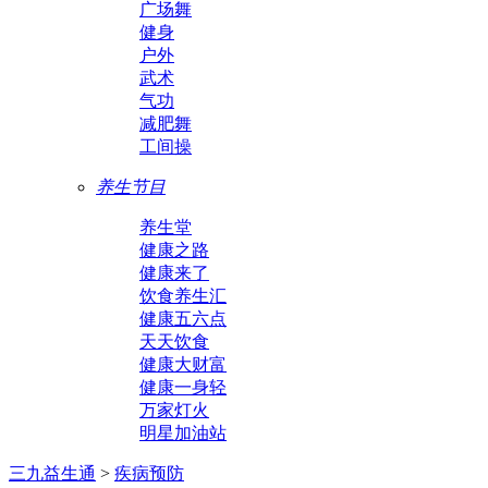
广场舞
健身
户外
武术
气功
减肥舞
工间操
养生节目
养生堂
健康之路
健康来了
饮食养生汇
健康五六点
天天饮食
健康大财富
健康一身轻
万家灯火
明星加油站
三九益生通
>
疾病预防