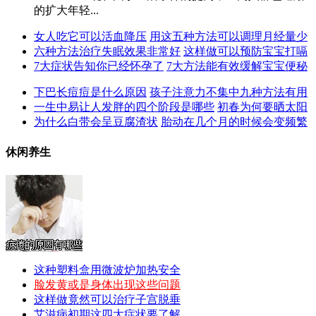
的扩大年轻...
女人吃它可以活血降压
用这五种方法可以调理月经量少
六种方法治疗失眠效果非常好
这样做可以预防宝宝打嗝
7大症状告知你已经怀孕了
7大方法能有效缓解宝宝便秘
下巴长痘痘是什么原因
孩子注意力不集中九种方法有用
一生中易让人发胖的四个阶段是哪些
初春为何要晒太阳
为什么白带会呈豆腐渣状
胎动在几个月的时候会变频繁
休闲养生
这种塑料盒用微波炉加热安全
脸发黄或是身体出现这些问题
这样做竟然可以治疗子宫脱垂
艾滋病初期这四大症状要了解