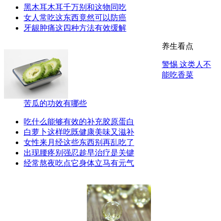
黑木耳木耳千万别和这物同吃
女人常吃这东西竟然可以防癌
牙龈肿痛这四种方法有效缓解
养生看点
警惕 这类人不
能吃香菜
苦瓜的功效有哪些
吃什么能够有效的补充胶原蛋白
白萝卜这样吃既健康美味又滋补
女性来月经这些东西别再乱吃了
出现腰疼别强忍趁早治疗是关键
经常熬夜吃点它身体立马有元气