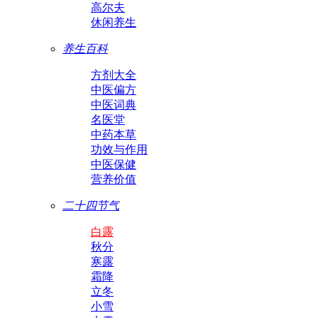
高尔夫
休闲养生
养生百科
方剂大全
中医偏方
中医词典
名医堂
中药本草
功效与作用
中医保健
营养价值
二十四节气
白露
秋分
寒露
霜降
立冬
小雪