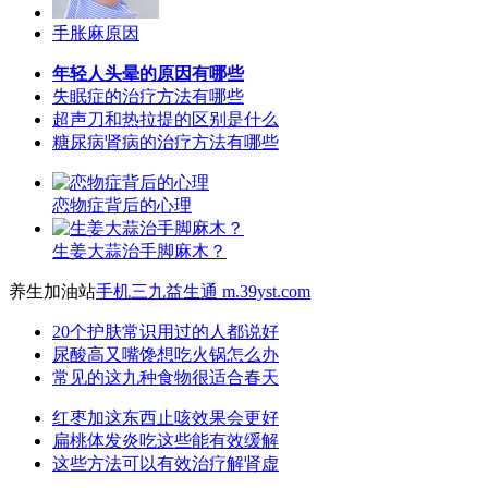
手胀麻原因
年轻人头晕的原因有哪些
失眠症的治疗方法有哪些
超声刀和热拉提的区别是什么
糖尿病肾病的治疗方法有哪些
恋物症背后的心理
生姜大蒜治手脚麻木？
养生加油站
手机三九益生通 m.39yst.com
20个护肤常识用过的人都说好
尿酸高又嘴馋想吃火锅怎么办
常见的这九种食物很适合春天
红枣加这东西止咳效果会更好
扁桃体发炎吃这些能有效缓解
这些方法可以有效治疗解肾虚