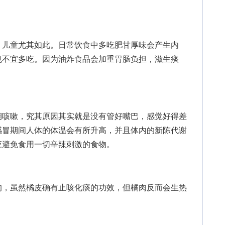
儿童尤其如此。日常饮食中多吃肥甘厚味会产生内
也不宜多吃。因为油炸食品会加重胃肠负担，滋生痰
咳嗽，究其原因其实就是没有管好嘴巴，感觉好得差
感冒期间人体的体温会有所升高，并且体内的新陈代谢
应避免食用一切辛辣刺激的食物。
，虽然橘皮确有止咳化痰的功效，但橘肉反而会生热