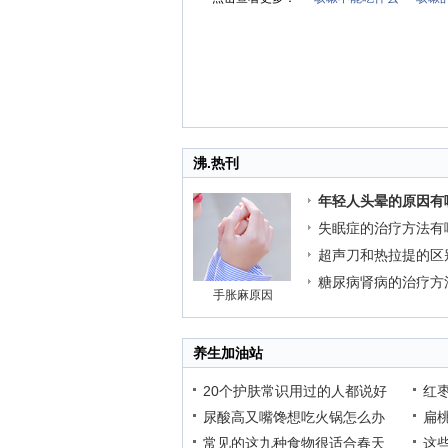
沸.热刊
年轻人头晕的原因有
失眠症的治疗方法有
超声刀和热拉提的区
糖尿病肾病的治疗方
手胀麻原因
养生加油站
20个护肤常识用过的人都说好
红
尿酸高又嘴馋想吃火锅怎么办
扁
常见的这九种食物很适合春天
这