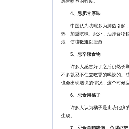
感冒咳嗽的程度。
4、忌肥甘厚味
中医认为咳暇多为肺热引起，
热，加重咳嗽。此外，油炸食物
液，使咳嗽难以痊愈。
5、忌辛辣食物
许多人感冒好了之后仍然长期
不多就忍不住去吃香的喝辣的。
也会出现增快的情况，这个时候
6、忌食用橘子
许多人认为橘子是止咳化痰的
生痰。
7、忌食羊鸭猪肉、鱼腥虾蟹