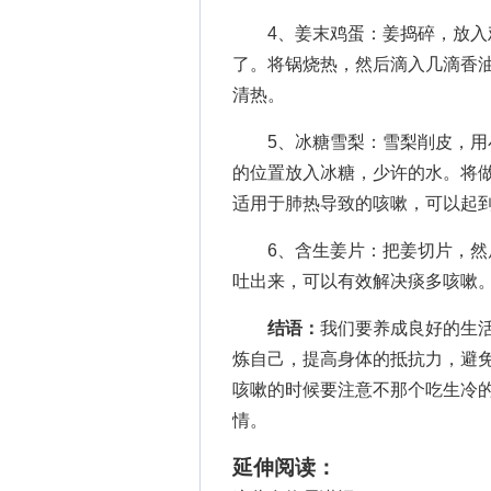
4、姜末鸡蛋：姜捣碎，放入鸡
了。将锅烧热，然后滴入几滴香
清热。
5、冰糖雪梨：雪梨削皮，用小
的位置放入冰糖，少许的水。将
适用于肺热导致的咳嗽，可以起
6、含生姜片：把姜切片，然后
吐出来，可以有效解决痰多咳嗽
结语：
我们要养成良好的生
炼自己，提高身体的抵抗力，避
咳嗽的时候要注意不那个吃生冷
情。
延伸阅读：