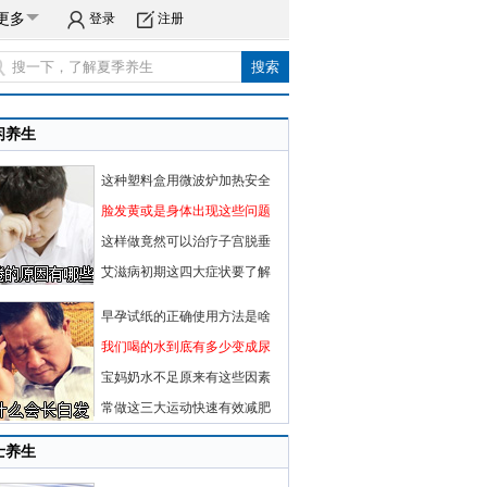
更多
登录
注册
闲养生
这种塑料盒用微波炉加热安全
脸发黄或是身体出现这些问题
这样做竟然可以治疗子宫脱垂
艾滋病初期这四大症状要了解
早孕试纸的正确使用方法是啥
我们喝的水到底有多少变成尿
宝妈奶水不足原来有这些因素
常做这三大运动快速有效减肥
士养生