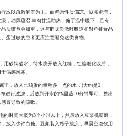
疗应以疏散解表为主。而鸭肉性质偏凉、滋腻蜜滞，
痰，动风蕴湿;羊肉甘温助热，偏于温中暖下，且有
食品后咳嗽会加重，这与腥味刺激呼吸道和对鱼虾食品
鱼、蛋过敏的患者更应注意避免这类食物。
用砂锅熬水，待水烧开放入红糖，红糖融化以后，
用于偶感风寒。
里，放入比鸡蛋的量稍多一点的水，(大约是1：
纱布进行过滤，后放到开水的锅里蒸10分钟即可。整出
风感冒导致的咳嗽。
的时间大概为3个小时以上，然后放入豆浆机研磨，
沸，放入少许白糖。豆浆装入瓶子放凉，早晨空腹饮用