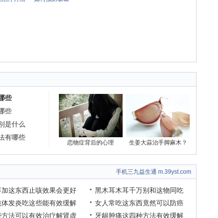
哪些
哪些
别是什么
法有哪些
恋物症背后的心理
生姜大蒜治手脚麻木？
手机三九益生通 m.39yst.com
枣加这东西止咳效果会更好
黑木耳木耳千万别和这物同吃
桃体发炎吃这些能有效缓解
女人常吃这东西竟然可以防癌
些方法可以有效治疗解肾虚
牙龈肿痛这四种方法有效缓解