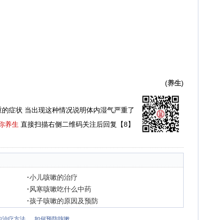
(
养生
)
重的症状 当出现这种情况说明体内湿气严重了
你养生
直接扫描右侧二维码关注后回复【8】
·
小儿咳嗽的治疗
·
风寒咳嗽吃什么中药
·
孩子咳嗽的原因及预防
的治疗方法
如何预防咳嗽