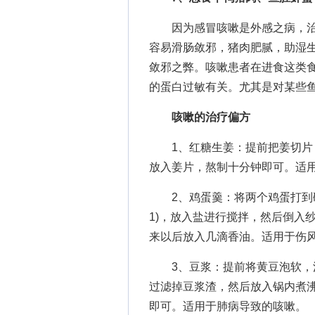
因为感冒咳嗽是外感之病，治
容易滑肠敛邪，猪肉肥腻，助湿生
敛邪之弊。咳嗽患者在进食这类
的蛋白过敏有关。尤其是对某些
咳嗽的治疗偏方
1、红糖生姜：提前把姜切片，
放入姜片，熬制十分钟即可。适
2、鸡蛋羹：将两个鸡蛋打到碗
1)，放入盐进行搅拌，然后倒入
来以后放入几滴香油。适用于伤
3、豆浆：提前将黄豆泡软，泡
过滤掉豆浆渣，然后放入锅内煮
即可。适用于肺病导致的咳嗽。